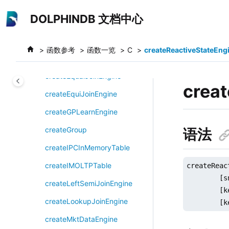
跳转到主要内容
createDistributedInMemoryTabl
DOLPHINDB 文档中心
e
createDualOwnershipReactiveS
函数参考
函数一览
C
createReactiveStateEng
tateEngine
createEqualJoinEngine
crea
createEquiJoinEngine
createGPLearnEngine
createGroup
语法
createIPCInMemoryTable
createIMOLTPTable
createReac
        [s
createLeftSemiJoinEngine
        [k
createLookupJoinEngine
        [k
createMktDataEngine