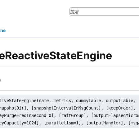
ine
teReactiveStateEngine
tiveStateEngine(name, metrics, dummyTable, outputTable, [
napshotDir], [snapshotIntervalInMsgCount], [keepOrder], [
eyPurgeFreqInSecond=0], [raftGroup], [outputElapsedMicros
eyCapacity=1024], [parallelism=1], [outputHandler], [msg