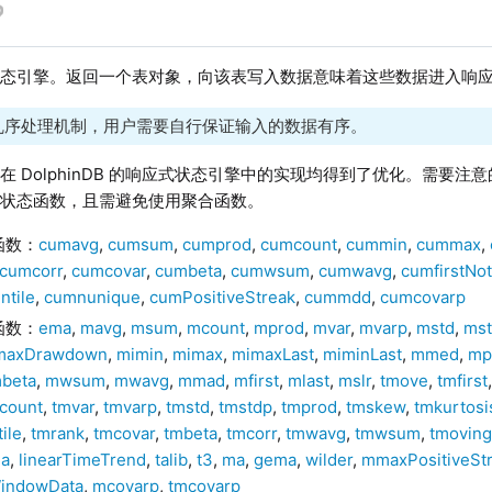
状态引擎。返回一个表对象，向该表写入数据意味着这些数据进入响
乱序处理机制，用户需要自行保证输入的数据有序。
在 DolphinDB 的响应式状态引擎中的实现均得到了优化。需要
置状态函数，且需避免使用聚合函数。
函数：
cumavg
,
cumsum
,
cumprod
,
cumcount
,
cummin
,
cummax
,
cumcorr
,
cumcovar
,
cumbeta
,
cumwsum
,
cumwavg
,
cumfirstNo
ntile
,
cumnunique
,
cumPositiveStreak
,
cummdd
,
cumcovarp
函数：
ema
,
mavg
,
msum
,
mcount
,
mprod
,
mvar
,
mvarp
,
mstd
,
ms
axDrawdown
,
mimin
,
mimax
,
mimaxLast
,
miminLast
,
mmed
,
mp
beta
,
mwsum
,
mwavg
,
mmad
,
mfirst
,
mlast
,
mslr
,
tmove
,
tmfirst
count
,
tmvar
,
tmvarp
,
tmstd
,
tmstdp
,
tmprod
,
tmskew
,
tmkurtosi
ile
,
tmrank
,
tmcovar
,
tmbeta
,
tmcorr
,
tmwavg
,
tmwsum
,
tmovin
ma
,
linearTimeTrend
,
talib
,
t3
,
ma
,
gema
,
wilder
,
mmaxPositiveSt
indowData
,
mcovarp
,
tmcovarp