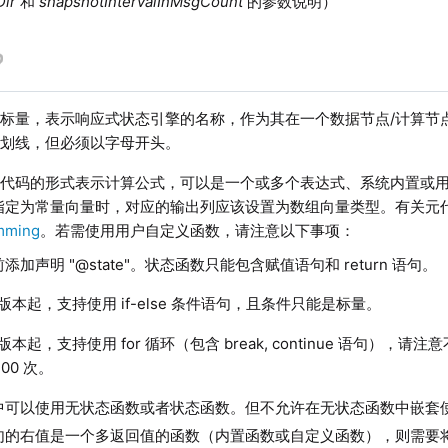
Dir
和
snapshotIntervalInMsgCount
的参数说明）
标量，表示响应式状态引擎的名称，作为其在一个数据节点/计算节
下划线，但必须以字母开头。
代码的形式表示计算公式，可以是一个或多个表达式、系统内置或
指定为常量向量时，对应的输出列应该设置为数组向量类型。有关元
mming
。若需使用用户自定义函数，请注意以下事项：
添加声明 "@state"。状态函数只能包含赋值语句和 return 语句。
版本起，支持使用 if-else 条件语句，且条件只能是标量。
版本起，支持使用 for 循环（包含 break, continue 语句），请
00 次。
中可以使用无状态函数或者状态函数。但不允许在无状态函数中嵌套
句的右值是一个多返回值的函数（内置函数或自定义函数），则需要