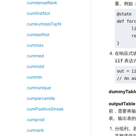
cumdenseRank
量。例如：
cumfirstNot
@state

def forc
cumkurtosisTopN
      l
cumlastNot
      r
}
cummax
在响应式
cummed
表达式
iif
cummdd
out = ii
cummin
// An a
cumnunique
dummyTabl
cumpercentile
outputTable
cumPositiveStreak
前，需要将
表。输出表
cumprod
分组列。
cumrank
其顺序保