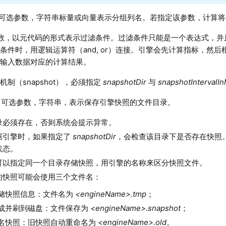
可选参数，字符串标量或向量表示分组列名。若指定该参数，计算将
数，以元代码的形式表示过滤条件。过滤条件只能是一个表达式，并
条件时，用逻辑运算符（and, or）连接。引擎会先计算指标，然后
的输入数据对应的计算结果。
制（snapshot），必须指定
snapshotDir
与
snapshotIntervalI
可选参数，字符串，表示保存引擎快照的文件目录。
录必须存在，否则系统会提示异常。
据引擎时，如果指定了
snapshotDir
，会检查该目录下是否存在快照
状态。
可以指定同一个目录存储快照，用引擎的名称来区分快照文件。
的快照可能会使用三个文件名：
储快照信息：文件名为
<engineName>.tmp
；
成并刷到磁盘：文件保存为
<engineName>.snapshot
；
名快照：旧快照自动重命名为
<engineName>.old
。