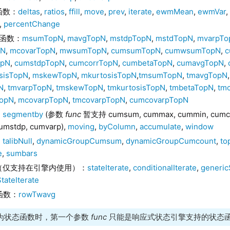
函数：
deltas
,
ratios
,
ffill
,
move
,
prev
,
iterate
,
ewmMean
,
ewmVar
,
percentChange
关函数：
msumTopN
,
mavgTopN
,
mstdpTopN
,
mstdTopN
,
mvarpTo
pN
,
mcovarTopN
,
mwsumTopN
,
cumsumTopN
,
cumwsumTopN
,
c
opN
,
cumstdpTopN
,
cumcorrTopN
,
cumbetaTopN
,
cumavgTopN
,
sisTopN
,
mskewTopN
,
mkurtosisTopN
,
tmsumTopN
,
tmavgTopN
N
,
tmvarpTopN
,
tmskewTopN
,
tmkurtosisTopN
,
tmbetaTopN
,
tm
opN
,
mcovarpTopN
,
tmcovarpTopN
,
cumcovarpTopN
：
segmentby
(参数
func
暂支持 cumsum, cummax, cummin, cumcou
cumstdp, cumvarp),
moving
,
byColumn
,
accumulate
,
window
：
talibNull
,
dynamicGroupCumsum
,
dynamicGroupCumcount
,
to
e
,
sumbars
（仅支持在引擎内使用）：
stateIterate
,
conditionalIterate
,
generic
tateIterate
列函数：
rowTwavg
为状态函数时，第一个参数
func
只能是响应式状态引擎支持的状态