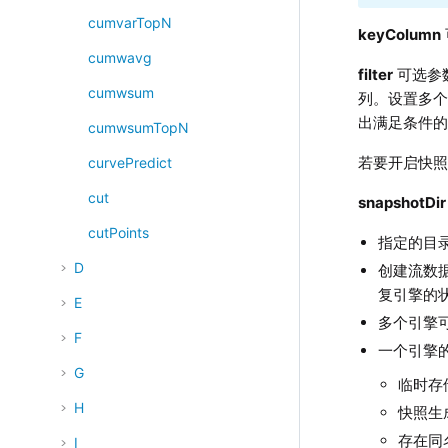
cumvarTopN
keyColumn
cumwavg
filter
可选参
cumwsum
列。设置多个
出满足条件
cumwsumTopN
若要开启快照机
curvePredict
cut
snapshotDir
cutPoints
指定的目
D
创建流数
复引擎的
E
多个引擎
F
一个引擎
G
临时存
H
快照生
存在同
I