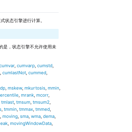
应式状态引擎进行计算。
注意的是，状态引擎不允许使用未
cumvar
,
cumvarp
,
cumstd
,
t
,
cumlastNot
,
cummed
,
tdp
,
mskew
,
mkurtosis
,
mmin
,
ercentile
,
mrank
,
mcorr
,
,
tmlast
,
tmsum
,
tmsum2
,
s
,
tmmin
,
tmmax
,
tmmed
,
g
,
moving
,
sma
,
wma
,
dema
,
reak
,
movingWindowData
,