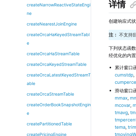
详情
createNarrowReactiveStateEngi
ne
创建响应式
createNearestJoinEngine
注：
不支持
createOrcaHaKeyedStreamTabl
e
下列状态函数
createOrcaHaStreamTable
经优化的内
createOrcaKeyedStreamTable
累计窗口
cumstdp
,
createOrcaLatestKeyedStreamT
cumperce
able
滑动窗口
createOrcaStreamTable
mmax
,
mm
createOrderBookSnapshotEngin
mcovar
,
m
tmavg
,
tm
e
tmpercent
createPartitionedTable
tema
,
tri
tmovingW
createPricingEngine