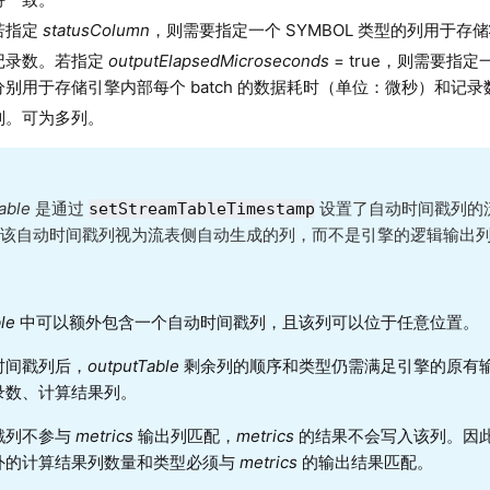
若指定
statusColumn
，则需要指定一个 SYMBOL 类型的列用于存
记录数。若指定
outputElapsedMicroseconds
= true，则需要指定一
别用于存储引擎内部每个 batch 的数据耗时（单位：微秒）和记录
列。可为多列。
Table
是通过
设置了自动时间戳列的
setStreamTableTimestamp
将该自动时间戳列视为流表侧自动生成的列，而不是引擎的逻辑输出
ble
中可以额外包含一个自动时间戳列，且该列可以位于任意位置。
时间戳列后，
outputTable
剩余列的顺序和类型仍需满足引擎的原有
录数、计算结果列。
戳列不参与
metrics
输出列匹配，
metrics
的结果不会写入该列。因
外的计算结果列数量和类型必须与
metrics
的输出结果匹配。