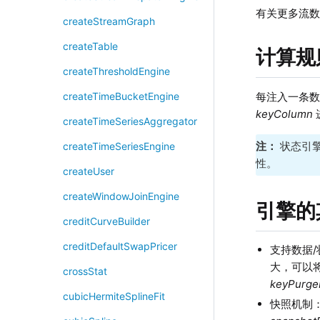
有关更多流
createStreamGraph
createTable
计算规
createThresholdEngine
每注入一条
createTimeBucketEngine
keyColumn
createTimeSeriesAggregator
注：
状态引
createTimeSeriesEngine
性。
createUser
createWindowJoinEngine
引擎的
creditCurveBuilder
creditDefaultSwapPricer
支持数据
大，可以
crossStat
keyPurge
cubicHermiteSplineFit
快照机制