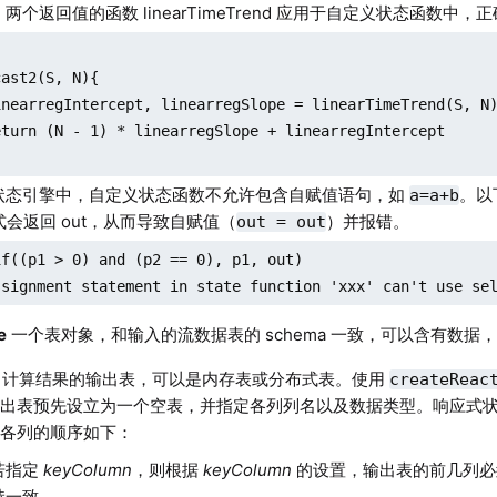
两个返回值的函数 linearTimeTrend 应用于自定义状态函数中，
ast2(S, N){

inearregIntercept, linearregSlope = linearTimeTrend(S, N)
eturn (N - 1) * linearregSlope + linearregIntercept

状态引擎中，自定义状态函数不允许包含自赋值语句，如
。以
a=a+b
会返回 out，从而导致自赋值（
）并报错。
out = out
f((p1 > 0) and (p2 == 0), p1, out)

ssignment statement in state function 'xxx' can't use se
e
一个表对象，和输入的流数据表的 schema 一致，可以含有数据
计算结果的输出表，可以是内存表或分布式表。使用
createReac
输出表预先设立为一个空表，并指定各列列名以及数据类型。响应式
的各列的顺序如下：
若指定
keyColumn
，则根据
keyColumn
的设置，输出表的前几列
持一致。