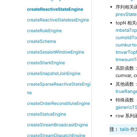
序列相关
createReactiveStateEngine
prevState
createReactiveStatelessEngine
topN 相
mbetaTo
createRuleEngine
cumstdT
createSchema
cumkurto
tmvarTop
createSessionWindowEngine
tmwsumT
createSharkEngine
高阶函数
createSnapshotJoinEngine
cumvar, 
其他函数
createSparseReactiveStateEngi
trueRang
ne
特殊函数
createOrderReconstituteEngine
genericTS
createStatusEngine
row 系
createStreamBroadcastEngine
注：
talib
作
createStreamDispatchEngine