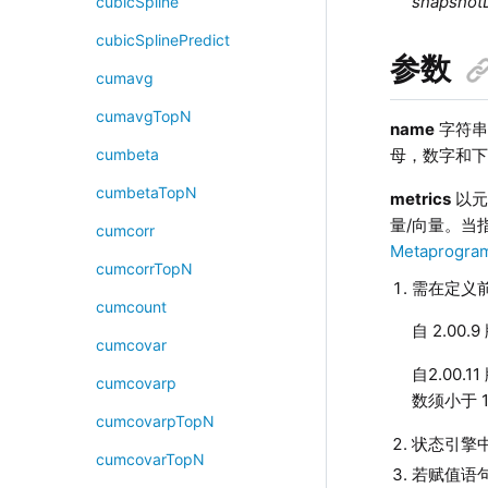
snapshot
cubicSpline
cubicSplinePredict
参数
cumavg
cumavgTopN
name
字符串
母，数字和
cumbeta
cumbetaTopN
metrics
以元
量/向量。当
cumcorr
Metaprogra
cumcorrTopN
需在定义前
cumcount
自
2.00.9
cumcovar
自
2.00.11
cumcovarp
数须小于 1
cumcovarpTopN
状态引擎
cumcovarTopN
若赋值语