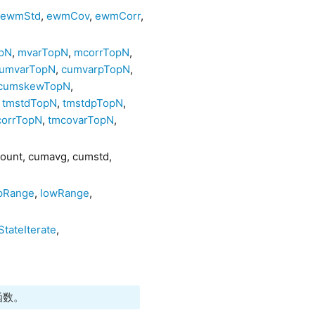
,
ewmStd
,
ewmCov
,
ewmCorr
,
pN
,
mvarTopN
,
mcorrTopN
,
umvarTopN
,
cumvarpTopN
,
cumskewTopN
,
,
tmstdTopN
,
tmstdpTopN
,
corrTopN
,
tmcovarTopN
,
nt, cumavg, cumstd,
pRange
,
lowRange
,
StateIterate
,
函数。