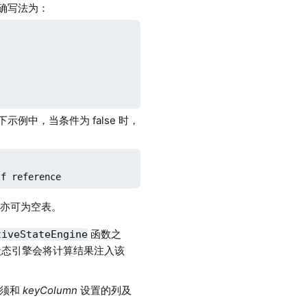
正确写法为：


下示例中，当条件为 false 时，
lf reference
，亦可为空表。
函数之
tiveStateEngine
状态引擎会将计算结果注入该
必须和
keyColumn
设置的列及