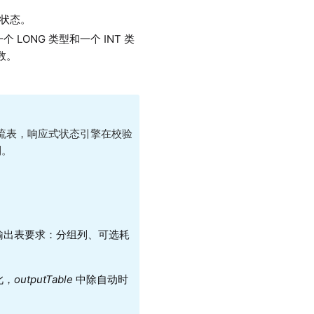
储状态。
个 LONG 类型和一个 INT 类
数。
流表，响应式状态引擎在校验
列。
输出表要求：分组列、可选耗
此，
outputTable
中除自动时