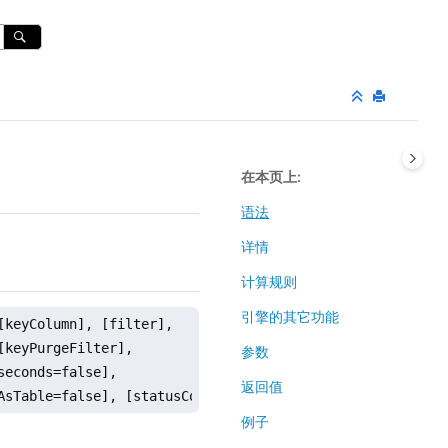
在本页上
语法
详情
计算规则
引擎的其它功能
keyColumn], [filter],

keyPurgeFilter],

参数
econds=false],

返回值
AsTable=false], [statusColumn])
例子