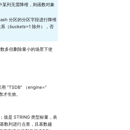
中某列无需降维，则函数对象
ash 分区的分区字段进行降维
关系（
buckets
=1 除外），否
行数多但删除量小的场景下使
“TSDB” （engine=”
，本参数才生效。
；值是 STRING 类型标量，表
于对大基数列进行点查，且基数越