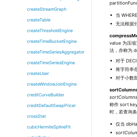
partitio
createStreamGraph
当 WHE
createTable
无法根据
createThresholdEngine
compressM
createTimeBucketEngine
value 为压缩
法，亦称为 del
createTimeSeriesAggregator
对于
DEC
createTimeSeriesEngine
将字符串存
createUser
对于小数部
createWindowJoinEngine
sortColumn
creditCurveBuilder
sortColumn
称作 sort
creditDefaultSwapPricer
时，若查询
crossStat
仅当 dbH
cubicHermiteSplineFit
sortColu