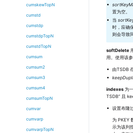
sortKeyM
cumskewTopN
置为空。
cumstd
当
sortKe
cumstdp
时，应确保
则会导致同
cumstdpTopN
cumstdTopN
softDelete
cumsum
用。使用该
cumsum2
由TSDB
keepDupl
cumsum3
cumsum4
indexes
为一
TSDB” 且 k
cumsumTopN
设置布隆过
cumvar
cumvarp
为 PKE
示为该列指
cumvarpTopN