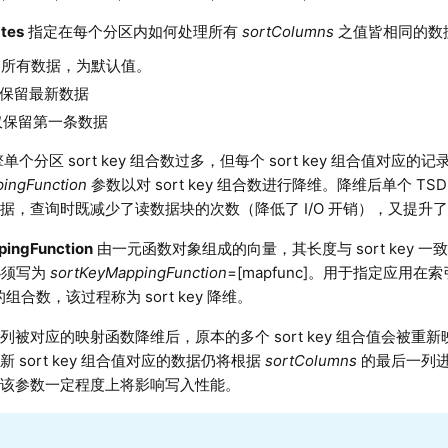
tes
指定在每个分区内如何处理所有
sortColumns
之值皆相同的数
留所有数据，为默认值。
仅保留最新数据
：仅保留第一条数据
引擎单个分区 sort key 组合数过多，但每个 sort key 组合值对
ingFunction
参数以对 sort key 组合数进行降维。降维后单个 TSDB 
据，查询时既减少了读数据块的次数（降低了 I/O 开销），又提升
pingFunction
由一元函数对象组成的向量，其长度与 sort key 
，必须写为
sortKeyMappingFunction
=[mapfunc]。用于指定应用
ey 的组合数，该过程称为 sort key 降维。
被对应的映射函数降维后，原本的多个 sort key 组合值会被重新映射到
 sort key 组合值对应的数据仍将根据
sortColumns
的最后一列
定该参数一定程度上将影响写入性能。