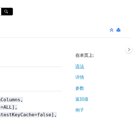
在本页上
语法
详情
参数
返回值
nColumns,
s=ALL],
例子
atestKeyCache=false],