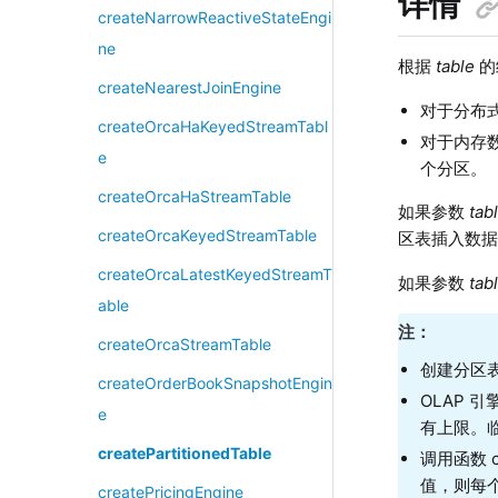
详情
createNarrowReactiveStateEngi
ne
根据
table
的
createNearestJoinEngine
对于分布
createOrcaHaKeyedStreamTabl
对于内存
e
个分区。
createOrcaHaStreamTable
如果参数
tab
createOrcaKeyedStreamTable
区表插入数
createOrcaLatestKeyedStreamT
如果参数
tab
able
注：
createOrcaStreamTable
创建分区
createOrderBookSnapshotEngin
OLAP 引
e
有上限。
createPartitionedTable
调用函数 
值，则每
createPricingEngine