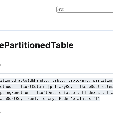
ePartitionedTable
titionedTable(dbHandle, table, tableName, partitio
Methods], [sortColumns|primaryKey], [keepDuplicate
appingFunction], [softDelete=false], [indexes], [l
HashSortKey=true], [encryptMode='plaintext'])