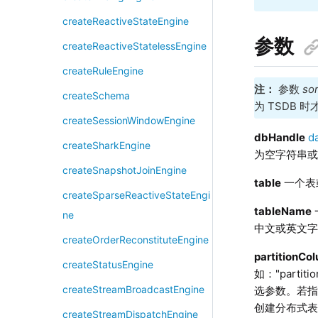
createReactiveStateEngine
参数
createReactiveStatelessEngine
createRuleEngine
注：
参数
so
createSchema
为 TSDB 
createSessionWindowEngine
dbHandle
d
createSharkEngine
为空字符串
createSnapshotJoinEngine
table
一个表
createSparseReactiveStateEngi
tableName
ne
中文或英文
createOrderReconstituteEngine
partitionCo
createStatusEngine
如："partitio
createStreamBroadcastEngine
选参数。
若
创建分布式表
createStreamDispatchEngine