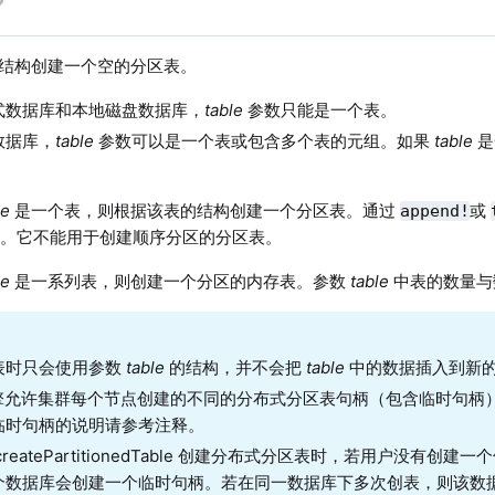
结构创建一个空的分区表。
式数据库和本地磁盘数据库，
table
参数只能是一个表。
数据库，
table
参数可以是一个表或包含多个表的元组。如果
table
是
le
是一个表，则根据该表的结构创建一个分区表。通过
或
append!
据。它不能用于创建顺序分区的分区表。
le
是一系列表，则创建一个分区的内存表。参数
table
中表的数量与
表时只会使用参数
table
的结构，并不会把
table
中的数据插入到新
擎
允许集群每个节点创建的不同的分布式分区表句柄（包含临时句柄）上
临时句柄的说明请参考注释。
createPartitionedTable 创建分布式分区表时，若用户没有
个数据库会创建一个临时句柄。若在同一数据库下多次创表，则该数