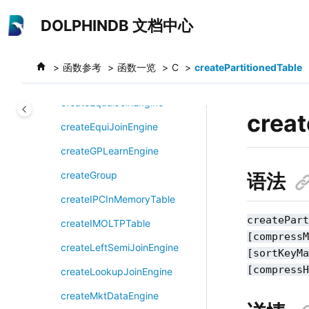
跳转到主要内容
createDistributedInMemoryTabl
DOLPHINDB 文档中心
e
createDualOwnershipReactiveS
函数参考
函数一览
C
createPartitionedTable
tateEngine
createEqualJoinEngine
creat
createEquiJoinEngine
createGPLearnEngine
createGroup
语法
createIPCInMemoryTable
createPar
createIMOLTPTable
[compress
createLeftSemiJoinEngine
[sortKeyM
[compress
createLookupJoinEngine
createMktDataEngine