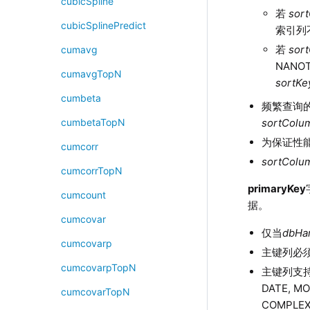
cubicSpline
若
sor
cubicSplinePredict
索引列不能
若
sor
cumavg
NANO
cumavgTopN
sortKe
cumbeta
频繁查询
sortColu
cumbetaTopN
为保证性能
cumcorr
sortColu
cumcorrTopN
primaryKey
cumcount
据。
cumcovar
仅当
dbHa
cumcovarp
主键列必
cumcovarpTopN
主键列支持的类
DATE, MO
cumcovarTopN
COMPLEX,