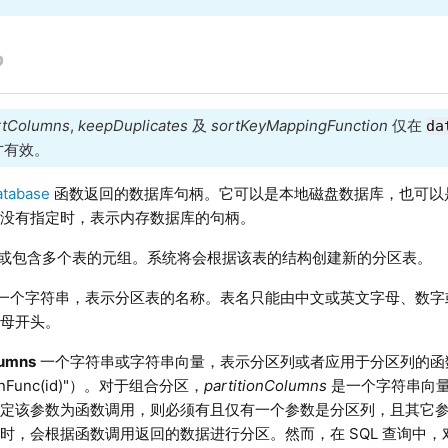
rtColumns
,
keepDuplicates
及
sortKeyMappingFunction
仅在
da
时才有效。
atabase
函数返回的数据库句柄。它可以是本地磁盘数据库，也可以
或没有指定时，表示内存数据库的句柄。
或包含多个表的元组。系统将会根据该表的结构创建新的分区表。
一个字符串，表示分区表的名称。
表名只能由中文或英文字母、数字
字母开头。
lumns
一个字符串或字符串向量，表示分区列
或者应用于分区列的函
nFunc(id)"）
。对于组合分区，
partitionColumns
是一个字符串向
指定该参数为函数调用，则必须有且仅有一个参数是分区列，且其它
时，会根据函数调用返回的数据进行分区。然而，在 SQL 查询中