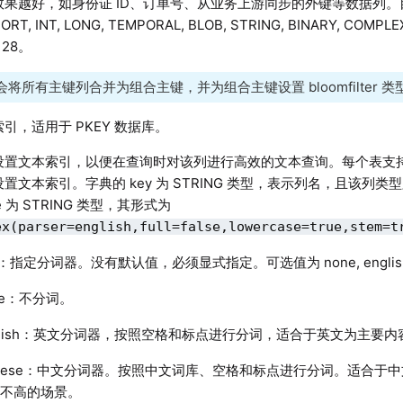
果越好，如身份证 ID、订单号、从业务上游同步的外键等数据列。目
ORT, INT, LONG, TEMPORAL, BLOB, STRING, BINARY, COMPLE
128。
会将所有主键列合并为组合主键，并为组合主键设置 bloomfilter 
引，适用于 PKEY 数据库。
置文本索引，以便在查询时对该列进行高效的文本查询。每个表支持为 ST
置文本索引。字典的 key 为 STRING 类型，表示列名，且该列类型必须
ue 为 STRING 类型，其形式为
ex(parser=english,full=false,lowercase=true,stem=t
er：指定分词器。没有默认值，必须显式指定。可选值为 none, english, c
ne：不分词。
glish：英文分词器，按照空格和标点进行分词，适合于英文为主要
inese：中文分词器。按照中文词库、空格和标点进行分词。适合于
求不高的场景。