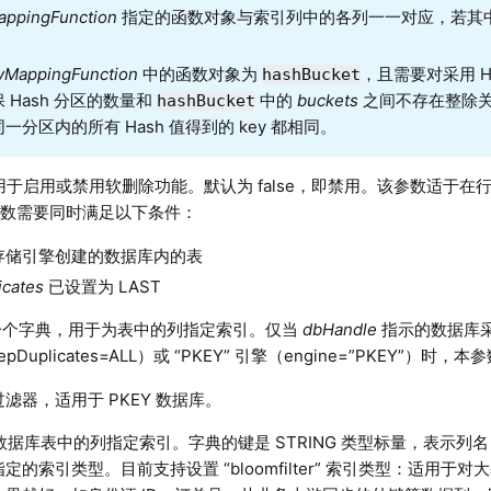
appingFunction
指定的函数对象与索引列中的各列一一对应，若其
yMappingFunction
中的函数对象为
，且需要对采用 H
hashBucket
 Hash 分区的数量和
中的
buckets
之间不存在整除
hashBucket
一分区内的所有 Hash 值得到的 key 都相同。
用于启用或禁用软删除功能。默认为 false，即禁用。该参数适于在
参数需要同时满足以下条件：
 存储引擎创建的数据库内的表
icates
已设置为 LAST
个字典，用于为表中的列指定索引。仅当
dbHandle
指示的数据库采用 
eepDuplicates=ALL）或 “PKEY” 引擎（engine=”PKEY”）时
滤器，适用于 PKEY 数据库。
Y 数据库表中的列指定索引。字典的键是 STRING 类型标量，表示列名
定的索引类型。目前支持设置 “bloomfilter” 索引类型：适用