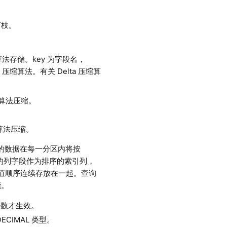
剪枝。
压缩算法存储。key 为字段名，
lz4 压缩算法。有关 Delta 压缩算
。
a 算法压缩。
 算法压缩。
的数据在每一分区内将按
的列字段作为排序的索引列，
一列的值顺序连续存放在一起。查询
能。
本参数才生效。
 DECIMAL 类型。