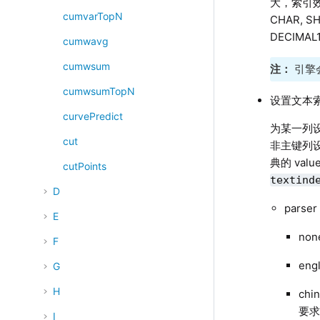
大，索引效
cumvarTopN
CHAR, SH
DECIMAL
cumwavg
cumwsum
注：
引擎
cumwsumTopN
设置文本索
curvePredict
为某一列设
cut
非主键列设
典的 val
cutPoints
textind
D
pars
E
no
F
en
G
H
ch
要
I