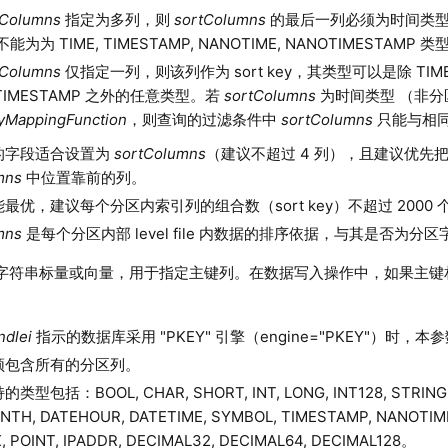
tColumns
指定为多列，则
sortColumns
的最后一列必须为时间类
为为 TIME, TIMESTAMP, NANOTIME, NANOTIMESTAMP 类
tColumns
仅指定一列，则该列作为 sort key，其类型可以是除 TIME, T
TIMESTAMP 之外的任意类型。若
sortColumns
为时间类型 （非分
yMappingFunction
，则查询的过滤条件中
sortColumns
只能与相
的字段适合设置为
sortColumns
（建议不超过 4 列），且建议优先
mns
中位置靠前的列。
最优，建议每个分区内索引列的组合数（sort key）不超过 2000 
mns
是每个分区内部 level file 内数据的排序依据，与其是否为分
字符串标量或向量，用于指定主键列。在数据写入操作中，如果主键
ndlei
指示的数据库采用 "PKEY" 引擎（engine="PKEY"）时，
须包含所有的分区列。
型包括：BOOL, CHAR, SHORT, INT, LONG, INT128, STRING, 
NTH, DATEHOUR, DATETIME, SYMBOL, TIMESTAMP, NANOTIM
 POINT, IPADDR, DECIMAL32, DECIMAL64, DECIMAL128。