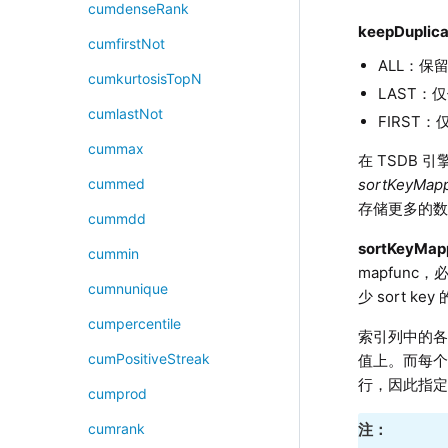
cumdenseRank
keepDuplica
cumfirstNot
ALL：保
cumkurtosisTopN
LAST：
cumlastNot
FIRST
cummax
在 TSDB 
sortKeyMapp
cummed
存储更多的数
cummdd
sortKeyMap
cummin
mapfunc
cumnunique
少 sort k
cumpercentile
索引列中的各列
cumPositiveStreak
值上。而每个新
行，因此指
cumprod
注：
cumrank