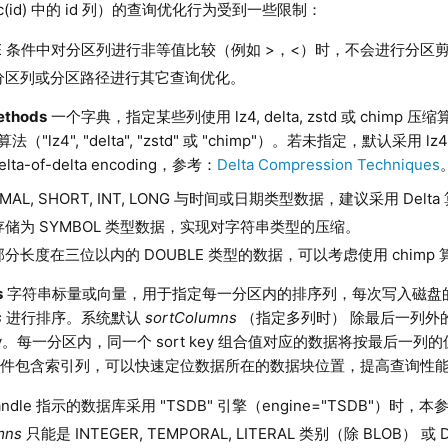
nFunc(id) 中的 id 列）的查询优化行为受到一些限制：
RE 条件中对分区列进行非等值比较（例如 >，<）时，不会进行分区
分区列或分区路径进行其它查询优化。
ethods
一个字典，指定某些列使用 lz4, delta, zstd 或 chimp 
算法（"lz4", "delta", "zstd" 或 "chimp"）。若未指定，默认采用 
ta-of-delta encoding，参考：
Delta Compression Techniques
IMAL,
SHORT, INT, LONG 与时间或日期类型数据，建议采用 Delt
储为 SYMBOL 类型数据，实现对字符串类型的压缩。
分长度在三位以内的 DOUBLE 类型的数据，可以考虑使用 chimp
s
字符串标量或向量，用于指定每一分区内的排序列，
每次
写入
磁盘
s
进行排序。系统默认
sortColumns
（指定多列时） 除最后一列外
 key。每一分区内，同一个 sort key 组合值对应的数据将按最后
条件包含索引列，可以快速定位数据所在的数据块位置，提高查询性
andle 指示的数据库采用 "TSDB" 引擎（engine="TSDB"）时，
mns
只能是 INTEGER, TEMPORAL, LITERAL 类别（除 BLOB） 或