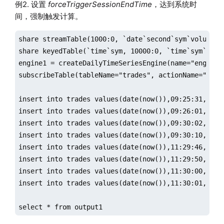
例2. 设置
forceTriggerSessionEndTime
，达到系统时
间，强制触发计算。
share streamTable(1000:0, `date`second`sym`volume, [
share keyedTable(`time`sym, 10000:0, `time`sym`sumV
engine1 = createDailyTimeSeriesEngine(name="engine1
subscribeTable(tableName="trades", actionName="engi
insert into trades values(date(now()),09:25:31,`A,8)
insert into trades values(date(now()),09:26:01,`B,10
insert into trades values(date(now()),09:30:02,`A,26
insert into trades values(date(now()),09:30:10,`B,14
insert into trades values(date(now()),11:29:46,`A,30
insert into trades values(date(now()),11:29:50,`B,11
insert into trades values(date(now()),11:30:00,`B,14
insert into trades values(date(now()),11:30:01,`A,4)
select * from output1