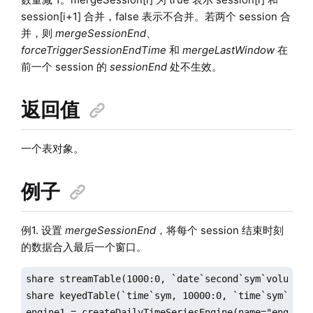
session[i+1] 合并，false 表示不合并。若两个 session 合
并，则
mergeSessionEnd
、
forceTriggerSessionEndTime
和
mergeLastWindow
在
前一个 session 的
sessionEnd
处不生效。
返回值
一个表对象。
例子
例1. 设置
mergeSessionEnd
，将每个 session 结束时刻
的数据合入最后一个窗口。
share streamTable(1000:0, `date`second`sym`volume, [
share keyedTable(`time`sym, 10000:0, `time`sym`sumV
engine1 = createDailyTimeSeriesEngine(name="engine1