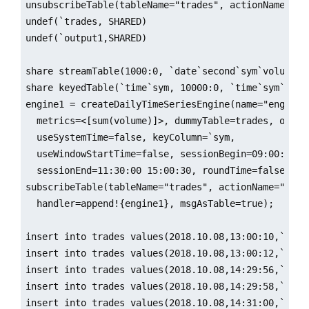
unsubscribeTable(tableName="trades", actionName="eng
undef(`trades, SHARED)

undef(`output1,SHARED)

share streamTable(1000:0, `date`second`sym`volume, [
share keyedTable(`time`sym, 10000:0, `time`sym`sumV
engine1 = createDailyTimeSeriesEngine(name="engine1
  metrics=<[sum(volume)]>, dummyTable=trades, output
  useSystemTime=false, keyColumn=`sym,

  useWindowStartTime=false, sessionBegin=09:00:00 13
  sessionEnd=11:30:00 15:00:30, roundTime=false, mer
subscribeTable(tableName="trades", actionName="engin
  handler=append!{engine1}, msgAsTable=true);

insert into trades values(2018.10.08,13:00:10,`A,16)
insert into trades values(2018.10.08,13:00:12,`B,9)

insert into trades values(2018.10.08,14:29:56,`A,20)
insert into trades values(2018.10.08,14:29:58,`B,20)
insert into trades values(2018.10.08,14:31:00,`A,10)