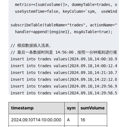
  metrics=<[sum(volume)]>, dummyTable=trades, outpu
  useSystemTime=false, keyColumn=`sym,  useWindowSt
subscribeTable(tableName="trades", actionName="engin
  handler=append!{engine1}, msgAsTable=true);

// 模拟数据插入流表。

// 最后一条数据时间是 14:56:00，按照一分钟规则进行规整，则
insert into trades values(2024.09.10,14:00:10.988,`A
insert into trades values(2024.09.10,14:00:12.458,`B
insert into trades values(2024.09.10,14:21:10.772,`A
insert into trades values(2024.09.10,14:22:12.090,`B
insert into trades values(2024.09.10,14:29:56.953,`A
insert into trades values(2024.09.10,14:29:58.537,`B
insert into trades values(2024.09.10,14:31:00.612,`A
insert into trades values(2024.09.10,14:57:00.000,`B
timestamp
sym
sumVolume
2024.09.10T14:10:00.000
A
16
sleep(5000)
