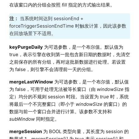
在该窗口内的分组会按照
fill
指定的方式输出结果。
注：
当系统时间达到 sessionEnd +
forceTriggerSessionEndTime 时触发计算，因此该参数
在回放场景下不适用。
keyPurgeDaily
为可选参数，是一个布尔值。默认值为
true，表示引擎在收到第一批包含新日期的数据时，先清空
之前保存的所有分组，再对这批新数据进行处理。若设置
为 false，则引擎不会清理前一天的分组。
mergeLastWindow
为可选参数，是一个布尔值，默认值
为 false，可用于处理无法被等长窗口（由
windowSize
指
定）均分的不规则 session 时段。当设置为
true
时，系统
将最后一个不完整窗口（即小于
windowSize
的窗口）的
数据与前一个窗口合并进行计算。该参数不支持和
subWindow
同时指定。
mergeSession
为 BOOL 类型向量，其长度为 session 的
数量减 1。mergeSession[i] 为 true 表示 session[i] 和