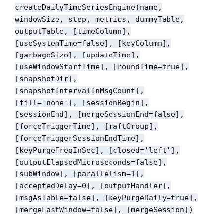
createDailyTimeSeriesEngine(name,
windowSize, step, metrics, dummyTable,
outputTable, [timeColumn],
[useSystemTime=false], [keyColumn],
[garbageSize], [updateTime],
[useWindowStartTime], [roundTime=true],
[snapshotDir],
[snapshotIntervalInMsgCount],
[fill='none'], [sessionBegin],
[sessionEnd], [mergeSessionEnd=false],
[forceTriggerTime], [raftGroup],
[forceTriggerSessionEndTime],
[keyPurgeFreqInSec], [closed='left'],
[outputElapsedMicroseconds=false],
[subWindow]
, [parallelism=1],
[acceptedDelay=0]
, [outputHandler],
[msgAsTable=false], [keyPurgeDaily=true],
[mergeLastWindow=false], [mergeSession]
)