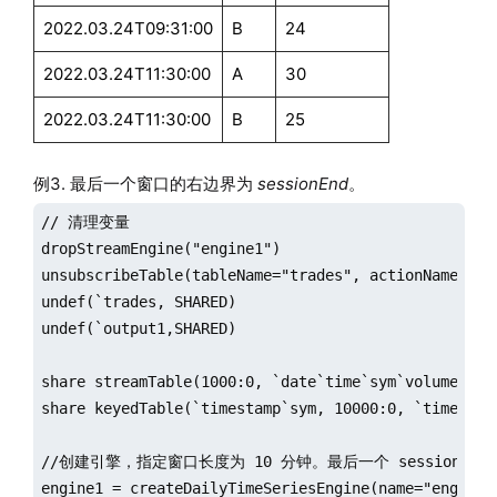
2022.03.24T09:31:00
B
24
2022.03.24T11:30:00
A
30
2022.03.24T11:30:00
B
25
例3. 最后一个窗口的右边界为
sessionEnd
。
// 清理变量

dropStreamEngine("engine1")

unsubscribeTable(tableName="trades", actionName="eng
undef(`trades, SHARED)

undef(`output1,SHARED)

share streamTable(1000:0, `date`time`sym`volume, [DA
share keyedTable(`timestamp`sym, 10000:0, `timestam
//创建引擎，指定窗口长度为 10 分钟。最后一个 sessionEnd 是 1
engine1 = createDailyTimeSeriesEngine(name="engine1"