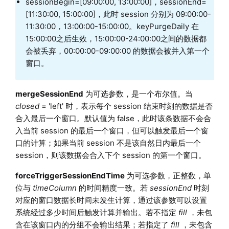
sessionBegin=[09:00:00, 13:00:00]，sessionEnd=
[11:30:00, 15:00:00]，此时 session 分别为 09:00:00-
11:30:00，13:00:00-15:00:00。keyPurgeDaily 在
15:00:00之后生效，15:00:00-24:00:00之间的数据都
会被丢弃，00:00:00-09:00:00 的数据会被并入第一个
窗口。
mergeSessionEnd
为可选参数，是一个布尔值。当
closed
= 'left' 时，表示每个 session 结束时刻的数据是否
合入最后一个窗口。默认值为 false，此时该条数据不会合
入当前 session 的最后一个窗口，但可以触发最后一个窗
口的计算；如果当前 session 不是该自然日内最后一个
session，则该数据会合入下个 session 的第一个窗口。
forceTriggerSessionEndTime
为可选参数，正整数，单
位与
timeColumn
的时间精度一致。若
sessionEnd
时刻
对应的窗口数据长时间未发生计算，通过该参数可以设置
系统经过多少时间后触发计算并输出。若不指定
fill
，未包
含在该窗口内的分组不会输出结果；若指定了
fill
，未包含