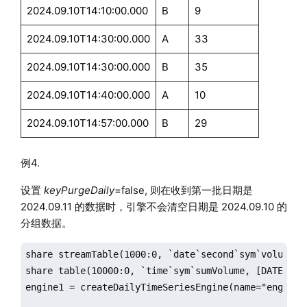
2024.09.10T14:10:00.000
B
9
2024.09.10T14:30:00.000
A
33
2024.09.10T14:30:00.000
B
35
2024.09.10T14:40:00.000
A
10
2024.09.10T14:57:00.000
B
29
例4.
设置
keyPurgeDaily
=false, 则在收到第一批日期是
2024.09.11 的数据时，引擎不会清空日期是 2024.09.10 的
分组数据。
share streamTable(1000:0, `date`second`sym`volume, [
share table(10000:0, `time`sym`sumVolume, [DATETIME,
engine1 = createDailyTimeSeriesEngine(name="engine1