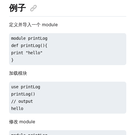
例子
定义并导入一个 module
module printLog

def printLog(){

print "hello"

}
加载模块
use printLog

printLog()

// output

hello
修改 module