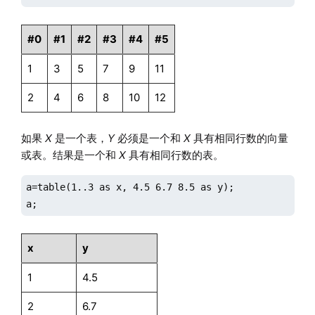
#0
#1
#2
#3
#4
#5
1
3
5
7
9
11
2
4
6
8
10
12
如果
X
是一个表，
Y
必须是一个和
X
具有相同行数的向量
或表。结果是一个和
X
具有相同行数的表。
a=table(1..3 as x, 4.5 6.7 8.5 as y);

a;
x
y
1
4.5
2
6.7