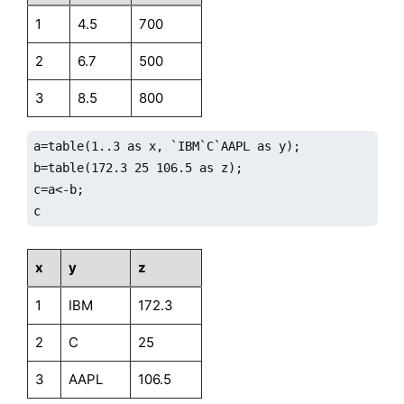
1
4.5
700
2
6.7
500
3
8.5
800
a=table(1..3 as x, `IBM`C`AAPL as y);

b=table(172.3 25 106.5 as z);

c=a<-b;

c
x
y
z
1
IBM
172.3
2
C
25
3
AAPL
106.5