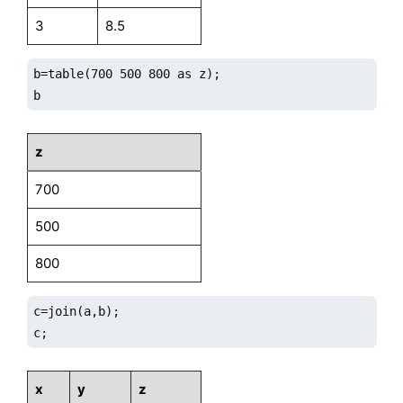
3
8.5
b=table(700 500 800 as z);

b
z
700
500
800
c=join(a,b);

c;
x
y
z