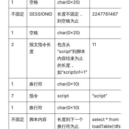
1
空格
char(0x20)
不固定
SESSIONID
长度不固定，
2247761467
到空格为止
1
空格
char(0x20)
2
报文指令长
包含从
11
度
“script"到脚本
内容结束为止
的长度，
如"script\n1+1"
1
换行符
char(0x10)
7
指令
script
"script"
1
换行符
char(0x10)
不固定
脚本内容
长度到下一个
select * from
换行符为止
loadTable('dfs://db'