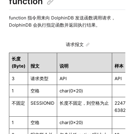
function
function 指令用来向 DolphinDB 发送函数调用请求，
DolphinDB 会执行指定函数并返回执行结果。
请求报文
长度
(Byte)
报文
说明
样本
3
请求类型
API
API
1
空格
char(0x20)
不固定
SESSIONID
长度不固定，到空格为止
224776
6382529
1
空格
char(0x20)