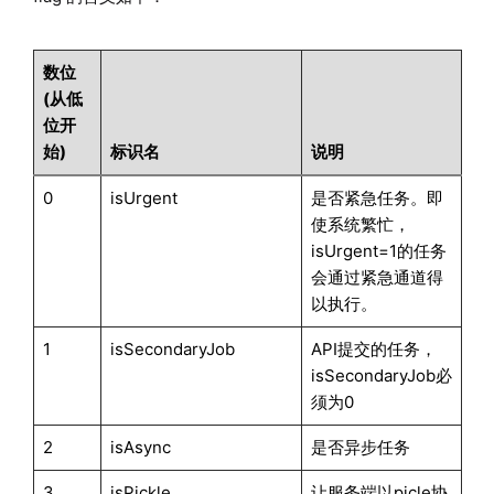
数位
(从低
位开
始)
标识名
说明
0
isUrgent
是否紧急任务。即
使系统繁忙，
isUrgent=1的任务
会通过紧急通道得
以执行。
1
isSecondaryJob
API提交的任务，
isSecondaryJob必
须为0
2
isAsync
是否异步任务
3
isPickle
让服务端以picle协