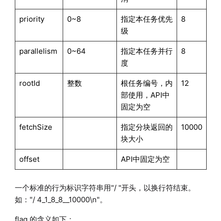
priority
0~8
指定本任务优先
8
级
parallelism
0~64
指定本任务并行
8
度
rootId
整数
根任务编号，内
12
部使用，API中
固定为空
fetchSize
指定分块返回的
10000
块大小
offset
API中固定为空
一个标准的行为标识字符串用"/ "开头，以换行符结束。
如："/ 4_1_8_8__10000\n"。
flag 的含义如下：