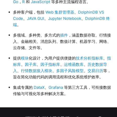
Go
，
R
和
JavaScript
等多种主流编程语言。
多种客户端，包括
Web 集群管理器
、
DolphinDB VS
Code
、
JAVA GUI
、
Jupyter Notebook
、
DolphinDB 终
端
。
多领域、多种类、多方式的
插件
，涵盖数据存取、行情接
入、金融相关、消息队列、数值计算、机器学习、网络、
云存储、文件等。
提供
模块
化设计，为用户提供便捷的
技术分析指标库
、
指
标库
、
因子库
、
因子指标库
、
运维函数库
、
历史数据导
入
、
行情数据接入模块
、
多因子风险模型
、
交易日历
等，
旨在简化功能代码的调用流程和优化系统维护效率。
集成专属的
DataX
、
Grafana
等第三方工具，可衔接数据
传输与可视化等多种解决方案。