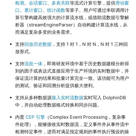
检测
、
会话窗口
、
多表关联
等流式计算引擎，提供
滑动窗
口
、
累计窗口
、
统计函数
等算子。用户可通过串联调用计
算引擎构建高效强大的计算流水线，或借助流数据引擎解
析器（streamEngineParser）自动构建计算流水线，从
而满足复杂多变的业务需求。
支持
回放历史数据
，支持 1 对 1，N 对 N，N 对 1 三种回
放形式。
支持
流批一体
，即将研发环境中基于历史数据建模分析得
到的因子或表达式直接应用于生产环境的实时数据中，并
保证流计算的结果和批量计算完全一致。该功能可为用户
的测试、验证和回溯分析提供极大便利。
支持从多种数据源
接入实时流数据
实时写入 DolphinDB
中，并自动处理数据格式转换和同步问题。
内置
CEP 引擎
（Complex Event Processing，复杂事
件处理），能够接收实时数据流，定义事件并从事件流中
检测特定事件，进而对满足指定规则的事件执行预设的操