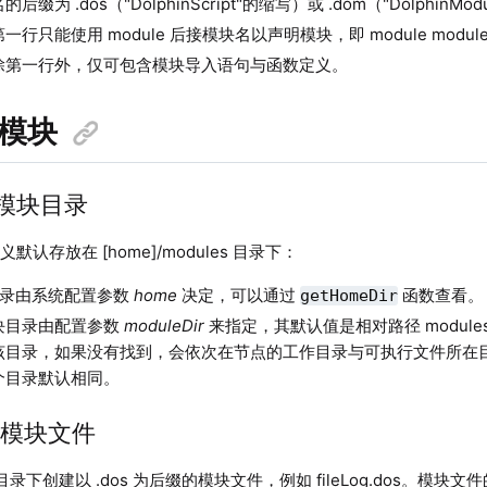
后缀为 .dos（"DolphinScript"的缩写）或 .dom（"DolphinMo
行只能使用 module 后接模块名以声明模块，即 module module
除第一行外，仅可包含模块导入语句与函数定义。
义模块
创建模块目录
默认存放在 [home]/modules 目录下：
] 目录由系统配置参数
home
决定，可以通过
函数查看。
getHomeDir
块目录由配置参数
moduleDir
来指定，其默认值是相对路径 module
该目录，如果没有找到，会依次在节点的工作目录与可执行文件所在
个目录默认相同。
创建模块文件
es 目录下创建以 .dos 为后缀的模块文件，例如 fileLog.dos。