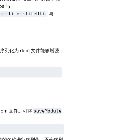
os 与
与
m::file::fileUtil
块序列化为 dom 文件能够增强
dom 文件。可将
saveModule
块的名称进行序列化，不会序列