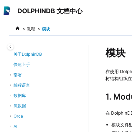
跳转到主要内容
DOLPHINDB 文档中心
教程
模块
模块
关于DolphinDB
快速上手
在使用 Do
部署
树结构组织
编程语言
1. M
数据库
流数据
在 Dolp
Orca
模块文件默认
AI