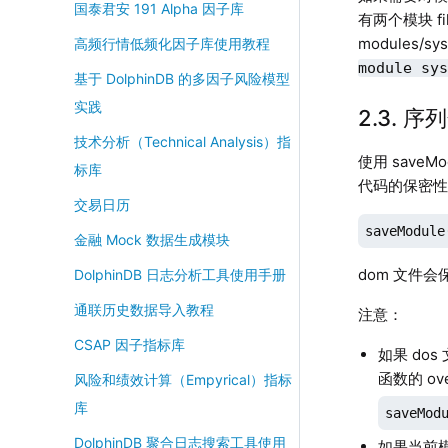
国泰君安 191 Alpha 因子库
有两个模块 file
modules/s
高频行情低频化因子库使用教程
module sy
基于 DolphinDB 的多因子风险模型
实践
2.3. 
技术分析（Technical Analysis）指
使用 save
标库
代码的保密性和
交易日历
saveModule
金融 Mock 数据生成模块
dom 文件会
DolphinDB 日志分析工具使用手册
通联历史数据导入教程
注意：
CSAP 因子指标库
如果 do
函数的 ov
风险和绩效计算（Empyrical）指标
库
saveMod
DolphinDB 聚合日志搜索工具使用
如果当前