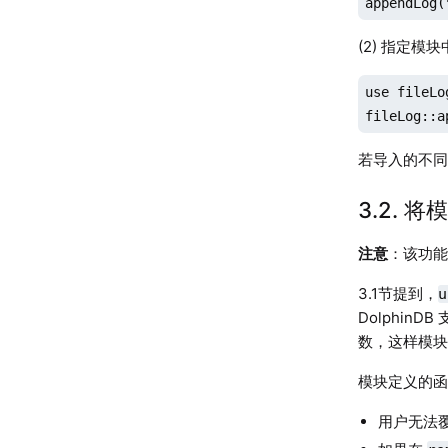
appendLog(
(2) 指定模
use fileLog
fileLog::a
若导入的不
3.2.
注意
：该功能
3.1节提到，
u
DolphinD
数，这样模
模块定义的
用户无法