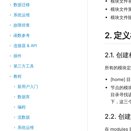
模块文件名的
数据迁移
模块文件第一
系统运维
模块文件
故障排查
2. 定
函数参考
连接器 & API
2.1. 
插件
第三方工具
所有的模块定义
教程
[home
新用户入门
节点的模
目录寻找
数据库
下，这三
编程
2.2. 
流数据
系统运维
在 modul