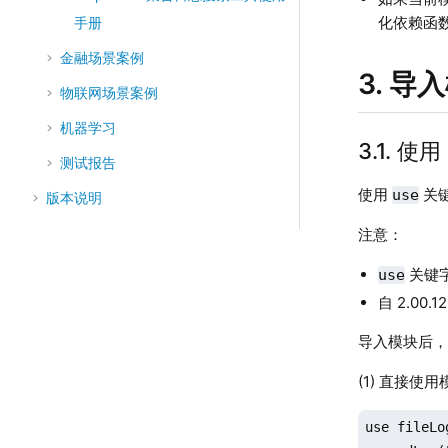
化依赖函
手册
金融场景案例
3. 导
物联网场景案例
机器学习
3.1. 使
测试报告
使用
关
use
版本说明
注意：
关键
use
自 2.00
导入模块后
(1) 直接使
use fileLog