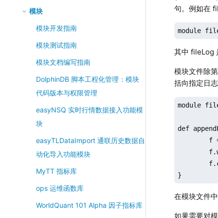
句。例如在 fi
模块
模块开发指南
module fil
模块测试指南
其中 fileL
模块文档编写指南
模块文件除第
DolphinDB 脚本工程化管理：模块
括向指定日
代码版本与权限管理
module file
easyNSQ 实时行情数据接入功能模
块
def append
	f = file(filePath,"a+")

easyTLDataImport 通联历史数据自
	f.writeLine(string(now()) + " : " + logText)

动化导入功能模块
	f.close()

MyTT 指标库
}
ops 运维函数库
在模块文件
WorldQuant 101 Alpha 因子指标库
如果需要对模