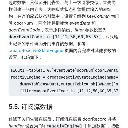
超时数据，只保留开门告警。与上一级引擎类似，首先同
样创建一张内存表，为响应式状态引擎提供输入的表结
构，在该响应式状态引擎中，设置分组列
keyColumn
为门
号 doorNum ，两个计算指标为
eventDate
和
doorEventCode
，表示原样输出。
filter
参数设置为
，即只输
doorEventCode in [11,12,56,60,65,67]
出记录的事件码为开门事件的数据。参考
createReactiveStateEngine
页面内容完成对其他参数的
设置。代码如下：
swOut1 =table(1:0,`eventDate`doorNum`doorEventCode,[
reactivEngine = createReactiveStateEngine(name=`rea
    dummyTable=swOut1,outputTable= objByName(`output
    filter=<doorEventCode in [11,12,56,60,65,67]>)
5.5. 订阅流数据
过滤了关门告警数据后，订阅流数据表 doorRecord 并将
handler
设置为 “向
中添加数据”，把收
reactivEngine1