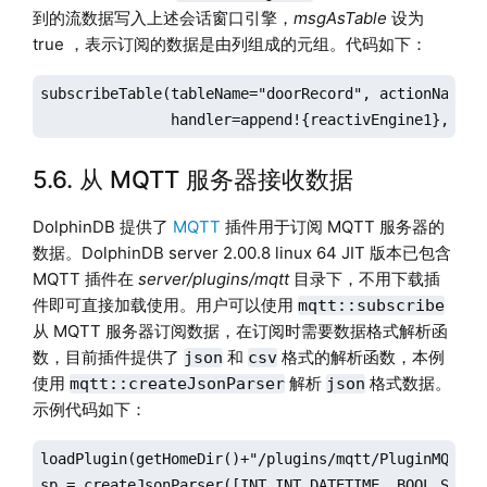
到的流数据写入上述会话窗口引擎，
msgAsTable
设为
true ，表示订阅的数据是由列组成的元组。代码如下：
subscribeTable(tableName="doorRecord", actionName="m
               handler=append!{reactivEngine1}, msg
5.6. 从 MQTT 服务器接收数据
DolphinDB 提供了
MQTT
插件用于订阅 MQTT 服务器的
数据。DolphinDB server 2.00.8 linux 64 JIT 版本已包含
MQTT 插件在
server/plugins/mqtt
目录下，不用下载插
件即可直接加载使用。用户可以使用
mqtt::subscribe
从 MQTT 服务器订阅数据，在订阅时需要数据格式解析函
数，目前插件提供了
和
格式的解析函数，本例
json
csv
使用
解析
格式数据。
mqtt::createJsonParser
json
示例代码如下：
loadPlugin(getHomeDir()+"/plugins/mqtt/PluginMQTTCli
sp = createJsonParser([INT,INT,DATETIME, BOOL,SYMBOL