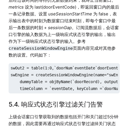
后经过该时间的等待仍无新数据到来，就终止当前窗口。
metrics
设为 last(doorEventCode)，即返回窗口内的最后
一条记录数据。设置
useSessionStartTime
为 false，表
示输出表中的时刻为数据窗口结束时刻，即每个窗口中最
后一条数据的时刻 +
sessionGap
。订阅流数据后，会话窗
口引擎的输入数据为上一级响应式状态引擎的输出，输出
作为下一级响应式状态引擎的输入。参考
页面内容完成对其他参
createSessionWindowEngine
数的设置。代码如下：
swOut2 = table(1:0,`doorNum`eventDate`doorEventCode,
swEngine = createSessionWindowEngine(name="swEngine
    dummyTable = objByName(`doorRecord), outputTable
    timeColumn = `eventDate, keyColumn =`doorNum, u
5.4. 响应式状态引擎过滤关门告警
上级会话窗口引擎获取到的数据包括开门和关门超过5分钟
的数据，因此需要再通过响应式状态引擎过滤掉关门状态