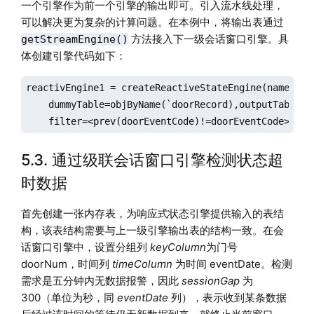
一个引擎作为前一个引擎的输出即可。引入流水线处理，
可以解决更为复杂的计算问题。在本例中，将输出表通过
方法接入下一级会话窗口引擎。具
getStreamEngine()
体创建引擎代码如下：
reactivEngine1 = createReactiveStateEngine(name=`re
    dummyTable=objByName(`doorRecord),outputTable= 
    filter=<prev(doorEventCode)!=doorEventCode>)
5.3. 通过级联会话窗口引擎检测状态超
时数据
首先创建一张内存表，为响应式状态引擎提供输入的表结
构，该表结构需要与上一级引擎输出表的结构一致。在会
话窗口引擎中，设置分组列
keyColumn
为门号
doorNum，时间列
timeColumn
为时间 eventDate。检测
需求是五分钟内无数据报警，因此
sessionGap
为
300（单位为秒，同
eventDate
列），表示收到某条数据