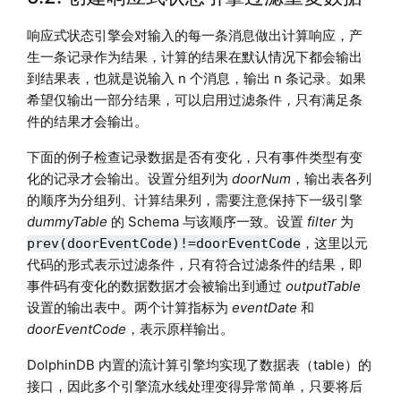
响应式状态引擎会对输入的每一条消息做出计算响应，产
生一条记录作为结果，计算的结果在默认情况下都会输出
到结果表，也就是说输入 n 个消息，输出 n 条记录。如果
希望仅输出一部分结果，可以启用过滤条件，只有满足条
件的结果才会输出。
下面的例子检查记录数据是否有变化，只有事件类型有变
化的记录才会输出。设置分组列为
doorNum
，输出表各列
的顺序为分组列、计算结果列，需要注意保持下一级引擎
dummyTable
的 Schema 与该顺序一致。设置
filter
为
，这里以元
prev(doorEventCode)!=doorEventCode
代码的形式表示过滤条件，只有符合过滤条件的结果，即
事件码有变化的数据数据才会被输出到通过
outputTable
设置的输出表中。两个计算指标为
eventDate
和
doorEventCode
，表示原样输出。
DolphinDB 内置的流计算引擎均实现了数据表（table）的
接口，因此多个引擎流水线处理变得异常简单，只要将后