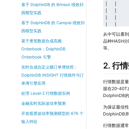
│   │     
基于 DolphinDB 的 Brinson 绩效归
│   │     
因模型实践
│   │     
基于 DolphinDB 的 Campisi 绩效归
│   │     
因模型实践
│   │     
从中可以看到
│   │     
品种HASH分
基于逐笔数据合成高频
│   │     
等。
Orderbook：DolphinDB
│   │     
Orderbook 引擎
│   │     
2. 
│   │     
实时合成自定义频订单簿快照：
│   │     
DolphinDB INSIGHT 行情插件与订
│   │     
行情数据是量
单簿引擎应用
│   └── Key
据在20-4
处理 Level-2 行情数据实例
│       ├─
Dolphin
│       └─
金融实时实际波动率预测
为保证最佳性
│         
开发股票波动率预测模型的 676 个
Dolphi
│         
│         
输入特征
行情数据通
│         