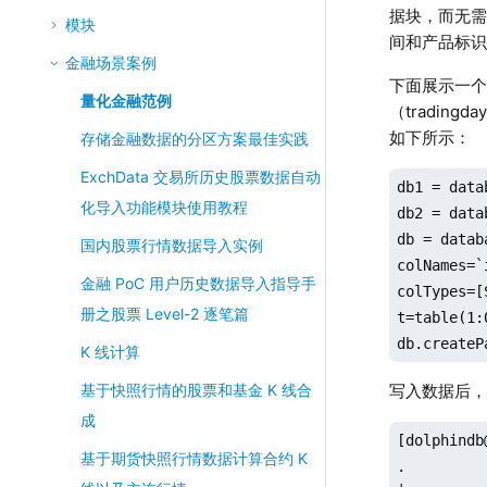
据块，而无
模块
间和产品标
金融场景案例
下面展示一个
量化金融范例
（tradin
如下所示：
存储金融数据的分区方案最佳实践
ExchData 交易所历史股票数据自动
db1 = data
化导入功能模块使用教程
db2 = data
db = datab
国内股票行情数据导入实例
colNames=`
金融 PoC 用户历史数据导入指导手
colTypes=[
册之股票 Level-2 逐笔篇
t=table(1:
db.createP
K 线计算
写入数据后
基于快照行情的股票和基金 K 线合
成
[dolphindb
基于期货快照行情数据计算合约 K
.
