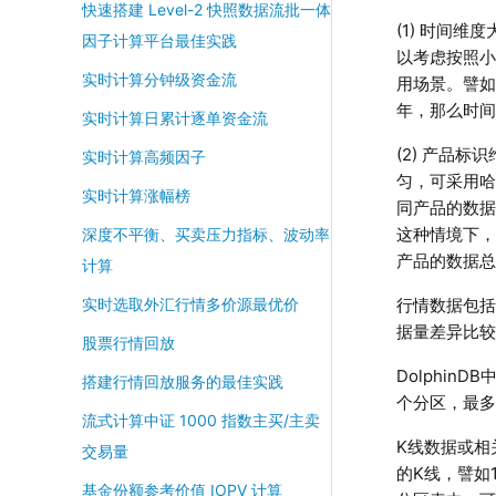
快速搭建 Level-2 快照数据流批一体
│         
(1) 时间
因子计算平台最佳实践
│         
以考虑按照小
│         
实时计算分钟级资金流
用场景。譬
│         
年，那么时
实时计算日累计逐单资金流
│         
(2) 产品
│         
实时计算高频因子
匀，可采用
│         
实时计算涨幅榜
同产品的数据
│         
这种情境下
深度不平衡、买卖压力指标、波动率
├── 2020010
产品的数据
│   ├── Key
计算
...

行情数据包括每日
实时选取外汇行情多价源最优价
├── dolphi
据量差异比
├── domain

股票行情回放
Dolphi
搭建行情回放服务的最佳实践
个分区，最多
流式计算中证 1000 指数主买/主卖
K线数据或相
交易量
的K线，譬如
基金份额参考价值 IOPV 计算