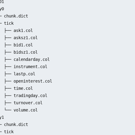
1

0

─ chunk.dict

─ tick

  ├── ask1.col

  ├── asksz1.col

  ├── bid1.col

  ├── bidsz1.col

  ├── calendarday.col

  ├── instrument.col

  ├── lastp.col

  ├── openinterest.col

  ├── time.col

  ├── tradingday.col

  ├── turnover.col

  └── volume.col

1

─ chunk.dict

─ tick
