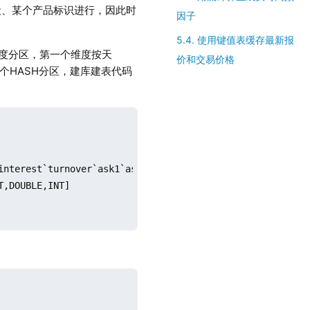
段、某个产品标识进行，因此时
因子
5.4. 使用键值表缓存最新报
维度分区，第一个维度按天
价和交易价格
为3个HASH分区，建库建表代码
interest`turnover`ask1`asksz1`bid1`bidsz1

,DOUBLE,INT]
