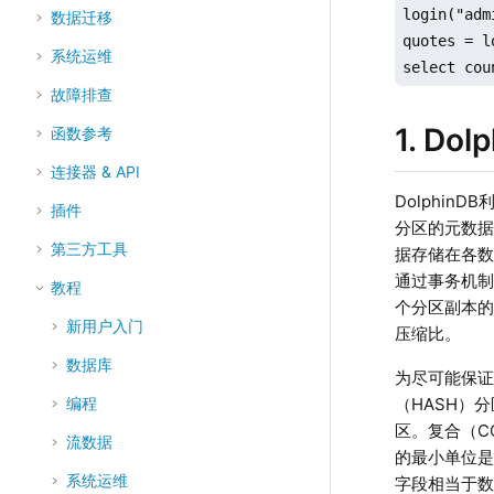
login("adm
数据迁移
quotes = l
系统运维
select cou
故障排查
1. D
函数参考
连接器 & API
Dolphi
插件
分区的元数
第三方工具
据存储在各
通过事务机
教程
个分区副本的
新用户入门
压缩比。
数据库
为尽可能保证
（HASH）
编程
区。复合（C
流数据
的最小单位是
系统运维
字段相当于数