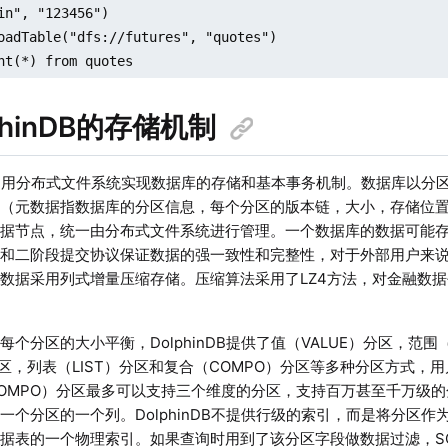
in", "123456")

oadTable("dfs://futures", "quotes")

nt(*) from quotes
olphinDB的存储机制
nDB利用分布式文件系统实现数据库的存储和基本事务机制。数据库以分区
据（元数据指数据库的分区信息，每个分区的版本链，大小，存储位
数据节点，统一由分布式文件系统进行管理。一个数据库的数据可能
制和二阶段提交协议保证数据的强一致性和完整性，对于外部用户来
数据采用列式增量压缩存储。压缩算法采用了LZ4方法，对金融数据平
每个分区的大小平衡，DolphinDB提供了值（VALUE）分区，范围
分区，列表（LIST）分区和复合（COMPO）分区等多种分区方式，
OMPO）分区最多可以支持三个维度的分区，支持百万甚至千万级
一个分区的一个列。DolphinDB不提供行级的索引，而是将分区
据表的一个物理索引。如果查询时用到了该分区字段做数据过滤，S