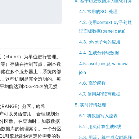
4. 基于历史数据库的量化计算
4.1. 常用的SQL处理
4.2. 使用context by子句处
理面板数据(panel data)
4.3. pivot子句的应用
4.4. 生成分钟级数据
（chunk）为单位进行管理。
4.5. asof join 及 window
置等）存储在控制节点，副本数
存储在多个服务器上，系统内部
join
说，这些机制是完全透明的。每
4.6. 高阶函数
均能达到20%-25%的无损
4.7. 使用API读写数据
5. 实时行情处理
（RANGE）分区，哈希
用户可以灵活使用，合理规划分
5.1. 将数据写入流表
的分区数。在查询时，加载数据
5.2. 用流计算生成K线
作为数据库的物理索引。一个分区
QL引擎就能快速定位需要的数
5.3. 用流计算生成实时高频