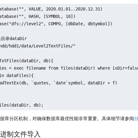
atabase("", VALUE, 2020.01.01..2020.12.31)

atabase("", HASH, [SYMBOL, 10])

ase("dfs://level2", COMPO, [dbDate, dbSymbol])

录dataDir

hdd/hdd1/data/Level2TextFiles/"

TxtFiles(dataDir, db){

les = exec filename from files(dataDir) where isDir=false
in dataFiles){

adTextEx(db, `quotes, `date`symbol, dataDir + f)

iles(dataDir, db);
数据库分区机制，对确保数据库最优性能非常重要。具体细节请参阅
从二进制文件导入