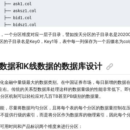
  ├── ask1.col

  ├── asksz1.col

  ├── bid1.col

  ├── bidsz1.col

  ├── calendarday.col

，一个分区维度对应一层子目录，譬如按天分区的子目录名是2020010
  ├── instrument.col

区的子目录名是Key0，Key1等，表中每一列保存为一个后缀名为col的文件，
  ├── lastp.col

  ├── openinterest.col

  ├── time.col

行情数据和K线数据的数据库设计
  ├── tradingday.col

  ├── turnover.col

  └── volume.col

化金融中量级最大的数据类别。在中国证券市场，每日新增的数据在2
2

0T左右。传统的关系型数据库处理这样的数据量级的性能非常低下。
─ chunk.dict

DB的分区机制可以轻松应对几百TB甚至PB级别的数据量。
─ tick

能，尽量将数据均匀分区，且将每个表的每个分区的数据量控制在压
  ├── ask1.col

nDB并不提供行级的索引，而是将分区作为数据库的物理索引，因此每
  ├── asksz1.col

  ├── bid1.col

常可用时间和产品标识两个维度来进行分区：
  ├── bidsz1.col
