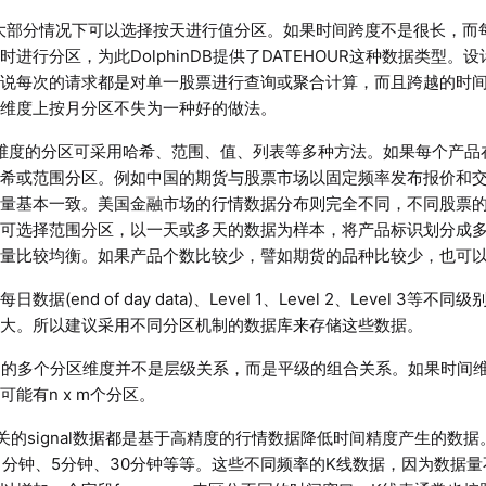
  ├── calendarday.col

维度大部分情况下可以选择按天进行值分区。如果时间跨度不是很长，
  ├── instrument.col

时进行分区，为此DolphinDB提供了DATEHOUR这种数据类型
  ├── lastp.col

如说每次的请求都是对单一股票进行查询或聚合计算，而且跨越的时
  ├── openinterest.col

间维度上按月分区不失为一种好的做法。
  ├── time.col

标识维度的分区可采用哈希、范围、值、列表等多种方法。如果每个产
  ├── tradingday.col

哈希或范围分区。例如中国的期货与股票市场以固定频率发布报价和
  ├── turnover.col

量基本一致。美国金融市场的行情数据分布则完全不同，不同股票的t
  └── volume.col

，可选择范围分区，以一天或多天的数据为样本，将产品标识划分成
2

总量比较均衡。如果产品个数比较少，譬如期货的品种比较少，也可
0

数据(end of day data)、Level 1、Level 2、Level 
ndb.lock

较大。所以建议采用不同分区机制的数据库来存储这些数据。
nDB中的多个分区维度并不是层级关系，而是平级的组合关系。如果时间
可能有n x m个分区。
关的signal数据都是基于高精度的行情数据降低时间精度产生的数
1分钟、5分钟、30分钟等等。这些不同频率的K线数据，因为数据