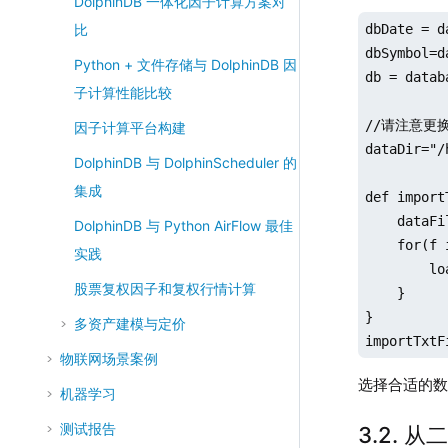
DolphinDB 一体化因子计算方案对
dbDate = d
比
dbSymbol=d
Python + 文件存储与 DolphinDB 因
db = datab
子计算性能比较
//请注意更换目
因子计算平台构建
dataDir="/
DolphinDB 与 DolphinScheduler 的
集成
def import
    dataFi
DolphinDB 与 Python AirFlow 最佳
    for(f 
实践
        lo
股票复权因子和复权行情计算
    }

}

多资产建模与定价
importTxtF
物联网场景案例
选择合适的
机器学习
测试报告
3.2. 