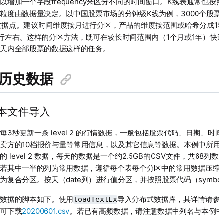
以增加一个字段frequency来区分不同的时间窗口。K线表通常也
粒度由数据量决定。以中国股票市场的分钟级K线为例，3000个股票
数据点。建议时间维度按月进行分区，产品的维度按范围或哈希分成1
万行左右。这样的分区方法，既可在较长时间范围内（1个月或1年）
一天内全部股票的数据这样的任务。
入历史数据
从文本文件导入
每3秒更新一条 level 2 的行情数据，一般包括股票代码、日期、
卖方的10档报价与量等常用信息，以及其它信息等数据。本例中所
月的 level 2 数据，每天的数据是一个约2.5GB的CSV文件，共6
若其中一半的列为常用数据，遵循每个表每个分区中的常用数据压缩前
为复合分区。按天（date列）进行值分区，并按照股票代码（symbo
入数据的脚本如下。使用
导入分布式数据库，其详情请
loadTextEx
，可下载
20200601.csv
。若已有高频数据，请注意数据中列名与本例