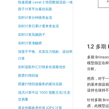
快速搭建 Level-2 快照数据流批一体
因子计算平台最佳实践
实时计算分钟级资金流
实时计算日累计逐单资金流
实时计算高频因子
实时计算涨幅榜
1.2 多期 
深度不平衡、买卖压力指标、波动率
多期 Brin
计算
模型假定在
实时选取外汇行情多价源最优价
分析。
股票行情回放
然而，对于一
搭建行情回放服务的最佳实践
的基本假设就
设持仓保持
流式计算中证 1000 指数主买/主卖
交易量
针对多期 B
虑，此模型运
基金份额参考价值 IOPV 计算