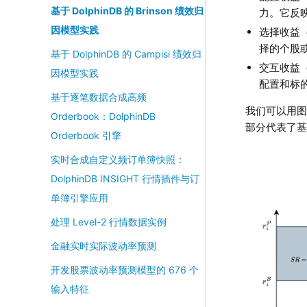
基于 DolphinDB 的 Brinson 绩效归
力。它反
因模型实践
选择收益（
择的个股
基于 DolphinDB 的 Campisi 绩效归
交互收益（
因模型实践
配置和标
基于逐笔数据合成高频
我们可以用图
Orderbook：DolphinDB
部分代表了
Orderbook 引擎
实时合成自定义频订单簿快照：
DolphinDB INSIGHT 行情插件与订
单簿引擎应用
处理 Level-2 行情数据实例
金融实时实际波动率预测
开发股票波动率预测模型的 676 个
输入特征