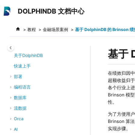
跳转到主要内容
DOLPHINDB 文档中心
教程
金融场景案例
基于 DolphinDB 的 Brinso
基于 
关于DolphinDB
快速上手
在绩效归因中
部署
超额收益归
编程语言
各个行业上
Brinso
数据库
性。
流数据
为了方便用户便
Orca
Brinson
实现步骤。
AI