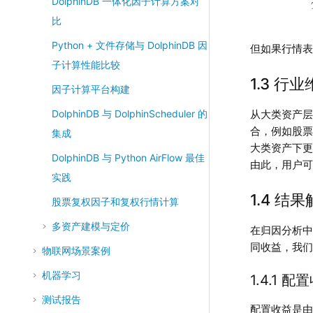
DolphinDB 一体化因子计算方案对
比
Python + 文件存储与 DolphinDB 因
但如果行情
子计算性能比较
1.3 行业
因子计算平台构建
DolphinDB 与 DolphinScheduler 的
从大类资产
合，例如股票
集成
大类资产下更
DolphinDB 与 Python AirFlow 最佳
由此，用户
实践
1.4 结
股票复权因子和复权行情计算
多资产建模与定价
在归因分析
同收益，我
物联网场景案例
机器学习
1.4.1 配
测试报告
配置收益是