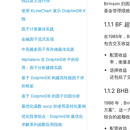
线以及主连行情
Brinson
基金管理绩
使用 KLineChart 展示 DolphinDB K
线
1.1.1 
因子计算最佳实践
在1985年，B
金融因子流式实现
包含交互收益
中高频多因子库存储最佳实践
配置收益（A
Alphalens 在 DolphinDB 中的应
率，衡量
用：因子分析建模实践
选择收益（
还包括了
基于 DolphinDB 构建高性能因子评
价框架
1.1.2 
基于 DolphinDB 的因子归因分析
1986 年，B
最优化函数 socp 的使用及转化案例
方案”。这一
优化投资组合：DolphinDB 最优化
组合的超额
求解系列函数应用指南
配置收益（