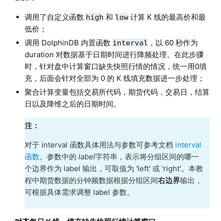
调用了自定义函数
和
计算 K 线的最高价和最
high
low
低价；
调用 DolphinDB 内置函数
，以 60 秒作为
interval
duration 对数据基于日期时间进行降频处理。在此步骤
时，针对盘中计算窗口缺失快照行情的情况，统一用0填
充，后面会针对全部为 0 的 K 线填充数据进一步处理；
聚合计算变量包括交易所代码，期货代码，交易日，结算
日以及降维之后的日期时间。
注：
对于 interval 函数具体用法与参数可参考文档
interval
函数
。参数中的
label
字符串，表示将分组区间的哪一
个边界作为 label 输出，可取值为 'left' 或 'right'。本教
程中期货数据的分钟频数据根据分组区间
右边界
输出，
可根据具体需求调整 label 参数。