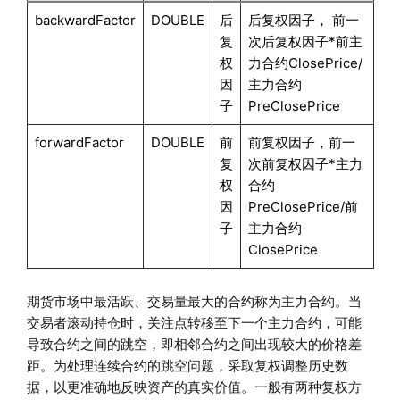
backwardFactor
DOUBLE
后
后复权因子， 前一
复
次后复权因子*前主
权
力合约ClosePrice/
因
主力合约
子
PreClosePrice
forwardFactor
DOUBLE
前
前复权因子，前一
复
次前复权因子*主力
权
合约
因
PreClosePrice/前
子
主力合约
ClosePrice
期货市场中最活跃、交易量最大的合约称为主力合约。当
交易者滚动持仓时，关注点转移至下一个主力合约，可能
导致合约之间的跳空，即相邻合约之间出现较大的价格差
距。为处理连续合约的跳空问题，采取复权调整历史数
据，以更准确地反映资产的真实价值。一般有两种复权方