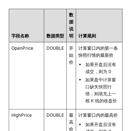
数
据
说
字段名称
数据类型
明
计算规则
OpenPrice
DOUBLE
开
计算窗口内的第一条
始
快照行情的最新价
价
如果开盘后没有
成交，则为 0
如果盘中计算窗
口缺失快照行
情，则填充上一
根 K 线的收盘价
HighPrice
DOUBLE
最
计算窗口内的最高价
高
如果开盘后没有
价