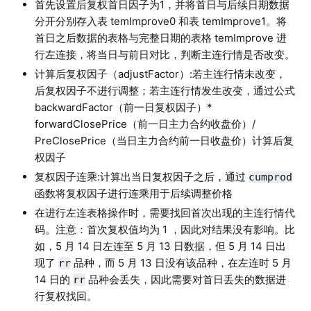
首先设置后复权首日因子为1，并将首日与后续日期数据
分开分别存入表 temImprove0 和表 temImprove1。将
首日之后数据的表格与完整日期的表格 temImprove 进
行左连接，将当日与前日对比，判断主连行情是否改变。
计算后复权因子（adjustFactor）:若主连行情未改变，
后复权因子不进行调整；若主连行情发生改变，通过公式
backwardFactor（前一日复权因子）*
forwardClosePrice（前一日主力合约收盘价）/
PreClosePrice（当日主力合约前一日收盘价）计算后复
权因子
复权因子连乘:计算出当日复权因子之后，通过
cumprod
函数将复权因子进行连乘用于后续调整价格
在进行左连表格操作时，需要找回首次出现的主连行情代
码。注意：首次复权值均为 1 ，因此对结果没有影响。比
如，5 月 14 日左连至 5 月 13 日数据，但 5 月 14 日出
现了
品种，而 5 月 13 日没有该品种，在左连时 5 月
rr
14 日的
品种会丢失，因此需要对首日丢失的数据进
rr
行复权找回。