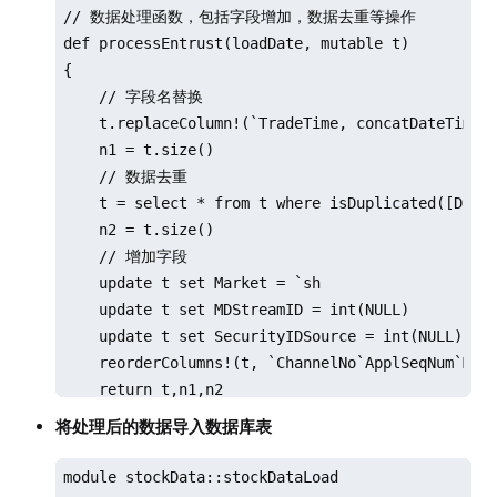
// 数据处理函数，包括字段增加，数据去重等操作

def processEntrust(loadDate, mutable t)

{

    // 字段名替换

    t.replaceColumn!(`TradeTime, concatDateTime(d
    n1 = t.size()

    // 数据去重

    t = select * from t where isDuplicated([DataS
    n2 = t.size()

    // 增加字段

    update t set Market = `sh

    update t set MDStreamID = int(NULL)

    update t set SecurityIDSource = int(NULL)

    reorderColumns!(t, `ChannelNo`ApplSeqNum`MDSt
    return t,n1,n2

}
将处理后的数据导入数据库表
module stockData::stockDataLoad
