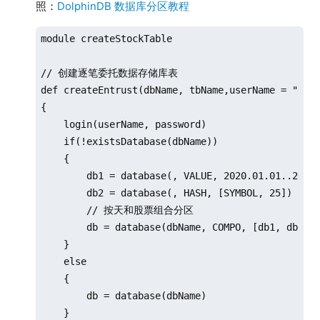
照：
DolphinDB 数据库分区教程
module createStockTable

// 创建逐笔委托数据存储库表

def createEntrust(dbName, tbName,userName = "admi
{

    login(userName, password)

    if(!existsDatabase(dbName))

    {

        db1 = database(, VALUE, 2020.01.01..2021.
        db2 = database(, HASH, [SYMBOL, 25])

        // 按天和股票组合分区

        db = database(dbName, COMPO, [db1, db2], 
    }

    else

    {

        db = database(dbName)

    }
