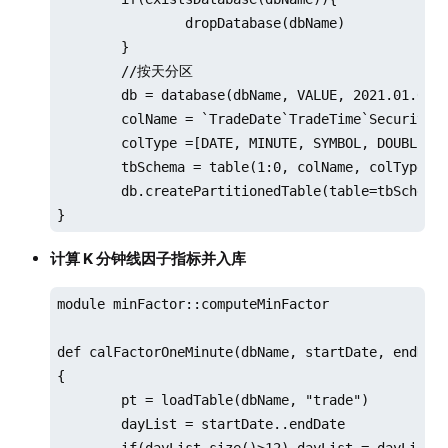
			tmpData2 = select * from tmpData1 where time(TradeTime)>=startTime and time(TradeTime)<(startTime+ 1200 * 1000)

		dropDatabase(dbName)

			if(size(tmpData2) < 1)

	}

			{

	//按天分区

				continue

	db = database(dbName, VALUE, 2021.01.01..2021.01.03,engine = `TSDB)

			}

	colName = `TradeDate`TradeTime`SecurityID`Open`High`Low`Close`Volume`Amount`Vwap

			//数据入库

	colType =[DATE, MINUTE, SYMBOL, DOUBLE, DOUBLE, DOUBLE, DOUBLE, LONG, DOUBLE, DOUBLE]

			pt.append!(tmpData2)

	tbSchema = table(1:0, colName, colType)

		}

  	db.createPartitionedTable(table=tbSchema,tableName=tbName,partitionColumns=`TradeDate,sortColumns=`SecurityID`TradeTime,keepDuplicates=ALL)

		msg = "successfully loaded!"

}
		print(msg)

计算 K 分钟线因子指标并入库
		infoTb.tableInsert(msg)

	}

module minFactor::computeMinFactor

}
def calFactorOneMinute(dbName, startDate, endDate
{

	pt = loadTable(dbName, "trade")

	dayList = startDate..endDate
