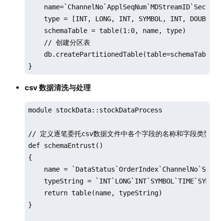
    name=`ChannelNo`ApplSeqNum`MDStreamID`Securit
    type = [INT, LONG, INT, SYMBOL, INT, DOUBLE, 
    schemaTable = table(1:0, name, type)

    // 创建分区表

    db.createPartitionedTable(table=schemaTable, 
}
csv 数据清洗与处理
module stockData::stockDataProcess

// 定义逐笔委托csv数据文件中各个字段的名称和字段类型

def schemaEntrust()

{

    name = `DataStatus`OrderIndex`ChannelNo`Secur
    typeString = `INT`LONG`INT`SYMBOL`TIME`SYMBOL
    return table(name, typeString)

}
