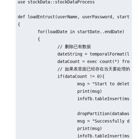
use stockData::stockDataProcess

def loadEntrust(userName, userPassword, startDate
{

	for(loadDate in startDate..endDate)

	{

		// 删除已有数据

		dateString = temporalFormat(loadDate,"yyyyMMdd")

		dataCount = exec count(*) from loadTable(dbName, tbName) where date(tradeTime)=loadDate

		// 如果表里面已经存在当天要处理的数据，删除库里面已有数据

		if(dataCount != 0){

			msg = "Start to delete the entrust data, the delete date is: " + dateString

			print(msg)

			infoTb.tableInsert(msg)

			dropPartition(database(dbName), loadDate, tbName)

			msg = "Successfully deleted the entrust data, the delete date is: " + dateString

			print(msg)

			infoTb.tableInsert(msg)
