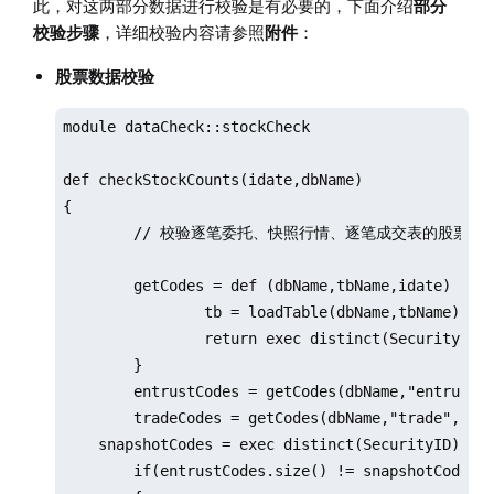
此，对这两部分数据进行校验是有必要的，下面介绍
部分
校验步骤
，详细校验内容请参照
附件
：
股票数据校验
module dataCheck::stockCheck 

def checkStockCounts(idate,dbName)

{

	// 校验逐笔委托、快照行情、逐笔成交表的股票个数是否一致

	getCodes = def (dbName,tbName,idate) {

		tb = loadTable(dbName,tbName)

		return exec distinct(SecurityID) from tb where date(tradetime)=idate and ((Market=`sh and SecurityID like "6%")or(Market=`sz and (SecurityID like "0%" or SecurityID like "3%" ) )) 

	}

	entrustCodes = getCodes(dbName,"entrust",idate)

	tradeCodes = getCodes(dbName,"trade",idate)

    snapshotCodes = exec distinct(SecurityID) fro
	if(entrustCodes.size() != snapshotCodes.size() or entrustCodes.size() != tradeCodes.size() or snapshotCodes.size() != tradeCodes.size())
