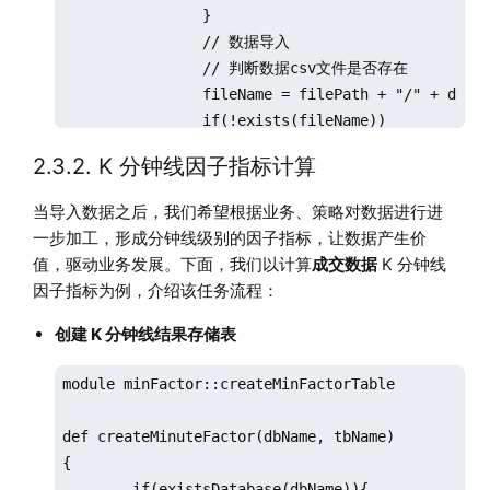
		}

		// 数据导入

		// 判断数据csv文件是否存在

		fileName = filePath + "/" + dateString + "/" + "entrust.csv"

		if(!exists(fileName))

		{

2.3.2. K 分钟线因子指标计算
			throw fileName + "不存在!请检查数据源!"

		}

当导入数据之后，我们希望根据业务、策略对数据进行进
		// 如果是全市场数据，数据量较大，因此分批导入

一步加工，形成分钟线级别的因子指标，让数据产生价
		schemaTB = schemaEntrust()

值，驱动业务发展。下面，我们以计算
成交数据
K 分钟线
		tmpData1 = loadText(filename=fileName, schema=schemaTB)

因子指标为例，介绍该任务流程：
		tmpData1,n1,n2 = processEntrust(loadDate,tmpData1)

		pt = loadTable(dbName,tbName)

创建 K 分钟线结果存储表
		msg = "the data size in csv file is :" + n2 + ", the duplicated count is " + (n1 - n2)

		print(msg)

module minFactor::createMinFactorTable

		infoTb.tableInsert(msg)

		for(i in 0..23)

def createMinuteFactor(dbName, tbName)

		{

{

			startTime = 08:00:00.000 + 1200 * 1000 * i

	if(existsDatabase(dbName)){
