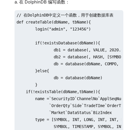
a. 在 DolphinDB 编写函数：
// 在DolphinDB中定义一个函数，用于创建数据库表

def createTable(dbName, tbName){

	login("admin", "123456")

	if(!existsDatabase(dbName)){

		db1 = database(, VALUE, 2020.01.01..2021.01.01)

		db2 = database(, HASH, [SYMBOL, 10])

		db = database(dbName, COMPO, [db1, db2], , "TSDB")

	}else{

		db = database(dbName)

	}

    if(!existsTable(dbName,tbName)){

        name =`SecurityID`ChannelNo`ApplSeqNum`MD
              `OrderQty`Side`TradeTIme`OrderType`
              `Market`DataStatus`BizIndex

        type = [SYMBOL, INT, LONG, INT, INT, DOUB
                SYMBOL, TIMESTAMP, SYMBOL, INT, T