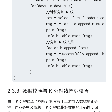
	if(dayList.size()>12) dayList = dayList.cut(12)

	for(days in dayList){

		//计算分钟 K 线

		res = select first(TradePrice) as open, max(TradePrice) as high, min(TradePrice) as low, last(TradePrice) as close, sum(tradeQty) as volume,sum(TradePrice*TradeQty) as amount,sum(TradePrice*TradeQty)\sum(TradeQty) as vwap from pt where date(tradeTime) in days group by date(tradeTime) as TradeDate,minute(tradeTime) as TradeTime, SecurityID

		msg = "Start to append minute factor result , the days is: [" + concat(days, ",")+"]"

		print(msg)

		infoTb.tableInsert(msg)

		//分钟 K 线入库

		factorTb.append!(res)

		msg = "Successfully append the minute factor result to databse, the days is: [" + concat(days, ",")+"]"

		print(msg)

		infoTb.tableInsert(msg)

	}

}
2.3.3. 数据校验与 K 分钟线指标校验
由于 K 分钟线因子指标计算依赖于上游导入数据的正确
性，而业务中又依赖于 K 分钟线指标数据的正确性，因