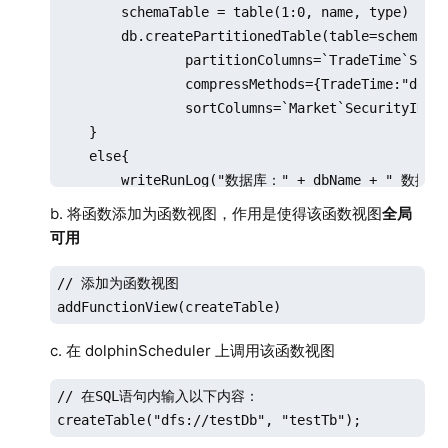
        schemaTable = table(1:0, name, type)

        db.createPartitionedTable(table=schemaTab
                partitionColumns=`TradeTime`Secur
                compressMethods={TradeTime:"delta
                sortColumns=`Market`SecurityID`Tr
    }

    else{

        writeRunLog("数据库：" + dbName + " 数据表：
    }

b. 将函数添加为函数视图，作用是使得该函数视图
全局
}
可用
// 添加为函数视图

addFunctionView(createTable)
c. 在 dolphinScheduler 上调用该函数视图
// 在SQL语句内输入以下内容：

createTable("dfs://testDb", "testTb");