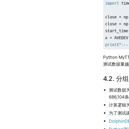
import
 time
close = np
close = np
start_time
x = AVEDEV
print
(
"---
Python My
测试数据量
4.2. 
测试数据为
686,104
计算逻辑
为了测试函
Dolphi