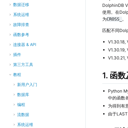
数据迁移
DolphinDB 
使用。在Dolphi
系统运维
为
。
CROSS_
故障排查
匹配不同Dolp
函数参考
V1.30.18,
连接器 & API
V1.30.19,
插件
V1.30.21,
第三方工具
1. 
教程
新用户入门
Python
数据库
中的函数
编程
为得到有
由于LAS
流数据
系统运维