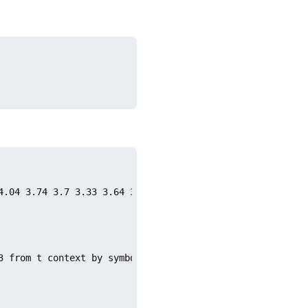
4.04 3.74 3.7 3.33 3.64 3.31 2.69 2.72

 from t context by symbol
