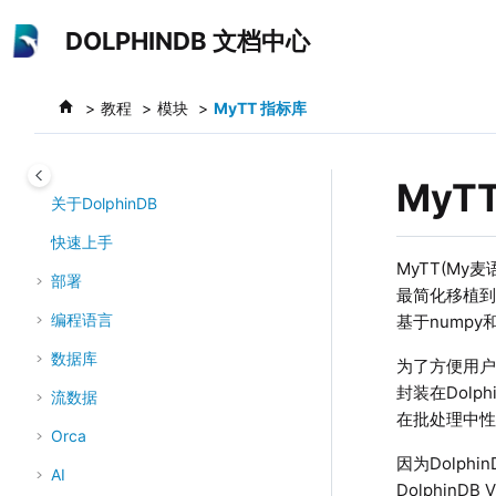
跳转到主要内容
DOLPHINDB 文档中心
教程
模块
MyTT 指标库
MyT
关于DolphinDB
快速上手
MyTT(M
部署
最简化移植到了
编程语言
基于numpy
数据库
为了方便用户在
封装在Dolph
流数据
在批处理中性
Orca
因为Dolphin
AI
DolphinDB