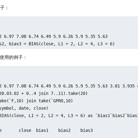
例子：
2 6.97 7.08 6.74 6.49 5.9 6.26 5.9 5.35 5.63

s2, bias3 = BIAS(close, L1 = 2, L2 = 4, L3 = 6)
中使用的例子：
2 6.97 7.08 6.74 6.49 5.9 6.26 5.9 5.35 5.63 3.81 3.935 
20.03.02 + 0..4 join 7..11).take(20)

ake(`F,10) join take(`GPRO,10)

symbol, date, close) 

BIAS(close, L1 = 2, L2 = 4, L3 = 6) as `bias1`bias2`bias3
e       close  bias1    bias2    bias3

------- ----- -------- -------- --------
