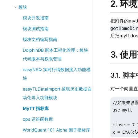
2. 环
模块
模块开发指南
把附件的myt
getHomeDi
模块测试指南
后把mytt.
模块文档编写指南
DolphinDB 脚本工程化管理：模块
3. 使
代码版本与权限管理
easyNSQ 实时行情数据接入功能模
3.1. 
块
对一个向量直
easyTLDataImport 通联历史数据自
动化导入功能模块
//如果未设置
MyTT 指标库
use mytt

ops 运维函数库
close = 7.
WorldQuant 101 Alpha 因子指标库
x = EMA(cl