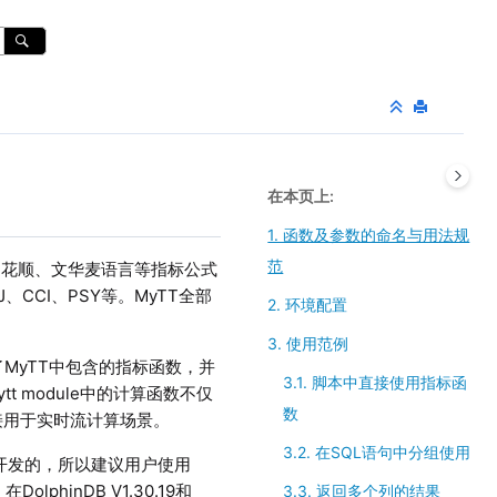
在本页上
1. 函数及参数的命名与用法规
范
信、同花顺、文华麦语言等指标公式
J、CCI、PSY等。MyTT全部
2. 环境配置
3. 使用范例
现了MyTT中包含的指标函数，并
3.1. 脚本中直接使用指标函
 mytt module中的计算函数不仅
数
直接用于实时流计算场景。
3.2. 在SQL语句中分组使用
2.00.6开发的，所以建议用户使用
DolphinDB V1.30.19和
3.3. 返回多个列的结果