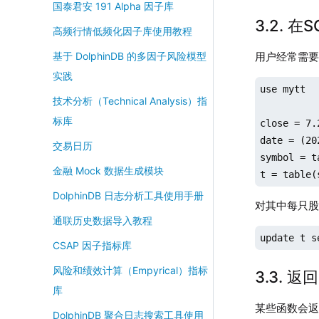
国泰君安 191 Alpha 因子库
3.2. 
高频行情低频化因子库使用教程
用户经常需要
基于 DolphinDB 的多因子风险模型
实践
use mytt

技术分析（Technical Analysis）指
标库
close = 7.
date = (20
交易日历
symbol = t
金融 Mock 数据生成模块
t = table(
DolphinDB 日志分析工具使用手册
对其中每只股
通联历史数据导入教程
update t s
CSAP 因子指标库
风险和绩效计算（Empyrical）指标
3.3. 
库
某些函数会
DolphinDB 聚合日志搜索工具使用