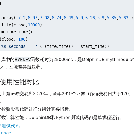


.array([
7.2
,
6.97
,
7.08
,
6.74
,
6.49
,
5.9
,
6.26
,
5.9
,
5.35
,
5.63
])

.tile(close,
10000
)

 = time.time()

(close, 
100
 %s seconds ---"
 % (time.time() - start_time))
TT库中的
函数耗时为25000ms，是DolphinDB mytt modul
AVEDEV
越大，性能差异越显著。
分组使用性能对比
上海证券交易所2020年，全年2919个证券（筛选交易日大于12
条。
为按照股票代码进行分组计算各指标。
数计算性能，DolphinDB和Python测试代码都是单线程运行。
nDB测试代码