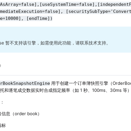
kAsArray=false],[useSystemTime=false],[independent
mmediateExecution=false], [securitySubType='Conver
le=10000], [endTime])
cense 暂不支持该引擎，如需使用此功能，请联系技术支持。
用于创建一个订单簿快照引擎（OrderBook S
erBookSnapshotEngine
托和逐笔成交数据实时合成指定频率（如 1 秒、100ms、30ms 
括：
息（order book）
指标