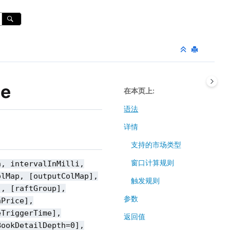
ne
在本页上
语法
详情
支持的市场类型
窗口计算规则
h, intervalInMilli,
olMap, [outputColMap],
触发规则
], [raftGroup],
参数
nPrice],
eTriggerTime],
返回值
BookDetailDepth=0],