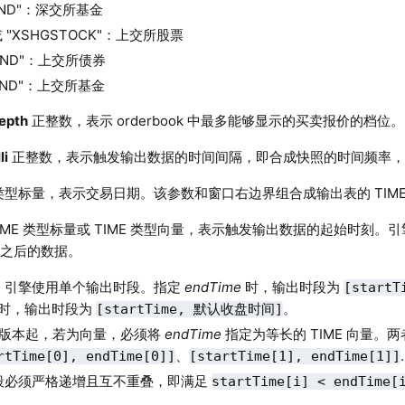
UND"：深交所基金
 或 "XSHGSTOCK"：上交所股票
BOND"：上交所债券
UND"：上交所基金
epth
正整数，表示 orderbook 中最多能够显示的买卖报价的档位。
li
正整数，表示触发输出数据的时间间隔，即合成快照的时间频率，
 类型标量，表示交易日期。该参数和窗口右边界组合成输出表的 TIMES
IME 类型标量或 TIME 类型向量，表示触发输出数据的起始时刻
及之后的数据。
，引擎使用单个输出时段。指定
endTime
时，输出时段为
[startT
时，输出时段为
。
[startTime, 默认收盘时间]
版本起，若为向量，必须将
endTime
指定为等长的 TIME 向量
、
rtTime[0], endTime[0]]
[startTime[1], endTime[1]]
段必须严格递增且互不重叠，即满足
startTime[i] < endTime[