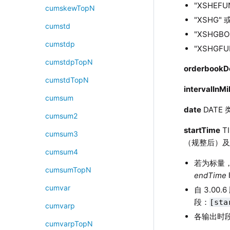
"XSHEF
cumskewTopN
"XSHG"
cumstd
"XSHG
cumstdp
"XSHGF
cumstdpTopN
orderbookD
cumstdTopN
intervalInMil
cumsum
date
DATE
cumsum2
startTime
T
cumsum3
（规整后）
cumsum4
若为标量
cumsumTopN
endTime
cumvar
自
3.00.6
段：
[sta
cumvarp
各输出时
cumvarpTopN