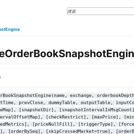
hotEngine
teOrderBookSnapshotEngi
erBookSnapshotEngine(name, exchange, orderbookDept
rtTime, prevClose, dummyTable, outputTable, inputC
deMap], [snapshotDir], [snapshotIntervalInMsgCount
tervalOffsetMap], [checkRestrict], [maxPrice], [mi
nedMetrics], [priceNullFill], [triggerType], [forc
n], [orderBySeq], [skipCrossedMarket=true], [order