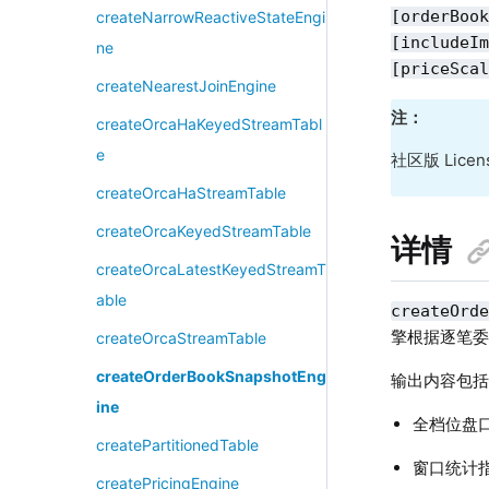
[orderBoo
createNarrowReactiveStateEngi
[includeI
ne
[priceSca
createNearestJoinEngine
注：
createOrcaHaKeyedStreamTabl
e
社区版 Li
createOrcaHaStreamTable
createOrcaKeyedStreamTable
详情
createOrcaLatestKeyedStreamT
able
createOrd
擎根据逐笔委
createOrcaStreamTable
createOrderBookSnapshotEng
输出内容包
ine
全档位盘口信
createPartitionedTable
窗口统计
createPricingEngine