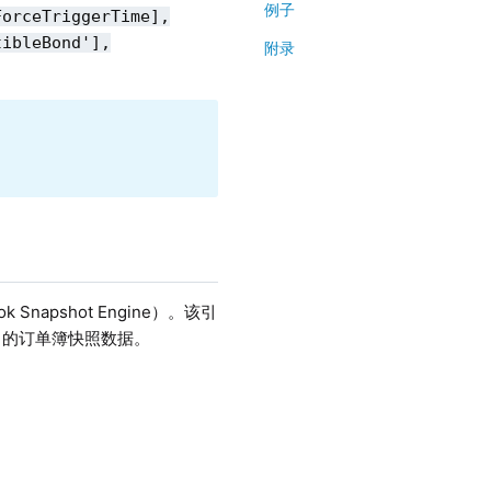
例子
ForceTriggerTime],
tibleBond'],
附录
napshot Engine）。该引
等）的订单簿快照数据。