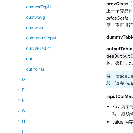
prevClose
字
cumvarTopN
上一个交易日
cumwavg
priceScale
，
度，不再进
cumwsum
dummyTabl
cumwsumTopN
curvePredict
outputTable
genOutput
cut
构。否则，
o
cutPoints
注：
tradeD
D
段，请在
out
E
inputColMa
F
key 为
G
写，必须
H
value
I