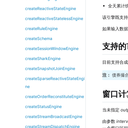
全天累计
createReactiveStateEngine
该引擎既支
createReactiveStatelessEngine
如果输入数
createRuleEngine
createSchema
支持的
createSessionWindowEngine
createSharkEngine
目前支持合
createSnapshotJoinEngine
注：
债券撮合
createSparseReactiveStateEngi
ne
窗口计
createOrderReconstituteEngine
createStatusEngine
当未指定
out
createStreamBroadcastEngine
由参数
interv
createStreamDispatchEngine