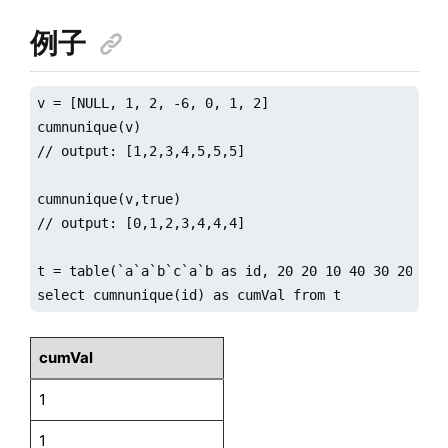
例子
v = [NULL, 1, 2, -6, 0, 1, 2]

cumnunique(v)

// output: [1,2,3,4,5,5,5]

cumnunique(v,true)

// output: [0,1,2,3,4,4,4]

t = table(`a`a`b`c`a`b as id, 20 20 10 40 30 20 as v
select cumnunique(id) as cumVal from t
cumVal
1
1