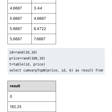
4.6667
3.44
5.6667
4.6667
5.6667
6.4722
5.6667
7.6667
id=rand(10,10)

price=rand(100,10)

t=table(id, price)

select cumvarpTopN(price, id, 6) as result from t
result
0
182.25