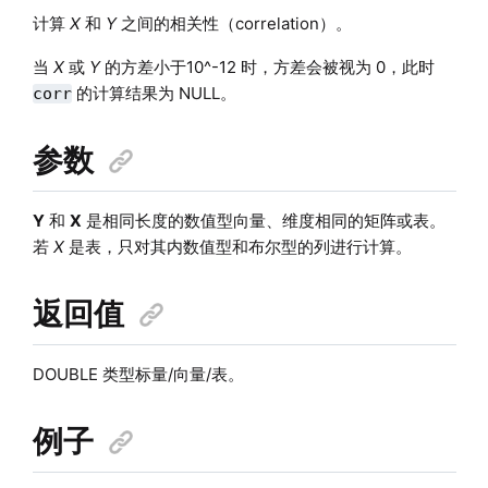
计算
X
和
Y
之间的相关性（correlation）。
当
X
或
Y
的方差小于10^-12 时，方差会被视为 0，此时
的计算结果为 NULL。
corr
参数
Y
和
X
是相同长度的数值型向量、维度相同的矩阵或表。
若
X
是表，只对其内数值型和布尔型的列进行计算。
返回值
DOUBLE 类型标量/向量/表。
例子