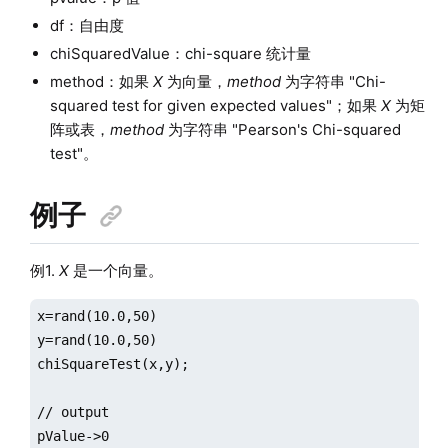
df：自由度
chiSquaredValue：chi-square 统计量
method：如果
X
为向量，
method
为字符串 "Chi-
squared test for given expected values"；如果
X
为矩
阵或表，
method
为字符串 "Pearson's Chi-squared
test"。
例子
例1.
X
是一个向量。
x=rand(10.0,50)

y=rand(10.0,50)

chiSquareTest(x,y);

// output

pValue->0
