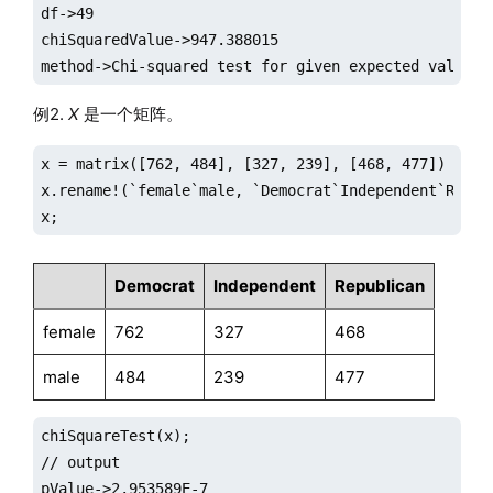
df->49

chiSquaredValue->947.388015

method->Chi-squared test for given expected values
例2.
X
是一个矩阵。
x = matrix([762, 484], [327, 239], [468, 477])

x.rename!(`female`male, `Democrat`Independent`Republ
x;
Democrat
Independent
Republican
female
762
327
468
male
484
239
477
chiSquareTest(x);

// output

pValue->2.953589E-7
