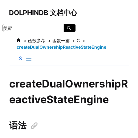
跳转到主要内容
DOLPHINDB 文档中心
函数参考
函数一览
C
createDualOwnershipReactiveStateEngine
createDualOwnershipR
eactiveStateEngine
语法