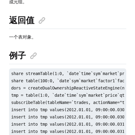
成元组。
返回值
一个表对象。
例子
share streamTable(1:0, `date`time`sym`market`price`
share table(100:0, `date`sym`market`factor1`factor2
dors = createDualOwnershipReactiveStateEngine(name=
tmp = table(1:0, `date`time`sym`market`price`qty, [D
subscribeTable(tableName=`trades, actionName="test"
insert into tmp values(2012.01.01, 09:00:00.030, `a,
insert into tmp values(2012.01.01, 09:00:00.030, `a,
insert into tmp values(2012.01.01, 09:00:00.031, `b,
insert into tmp values(2012.01.01, 09:00:00.031, `a,