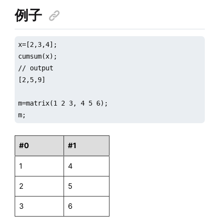
例子
x=[2,3,4];

cumsum(x);

// output

[2,5,9]

m=matrix(1 2 3, 4 5 6);

m;
#0
#1
1
4
2
5
3
6