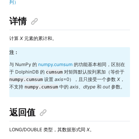
列）
详情
计算
X
元素的累计和。
注：
与 NumPy 的
numpy.cumsum
的功能基本相同，区别在
于 DolphinDB 的
对矩阵默认按列累加（等价于
cumsum
设置
axis
=0），且只接受一个参数
X
，
numpy.cumsum
不支持
中的
axis
、
dtype
和
out
参数。
numpy.cumsum
返回值
LONG/DOUBLE 类型，其数据形式同
X
。