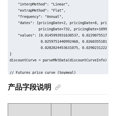
    "interpMethod": "Linear",

    "extrapMethod": "Flat",

    "frequency": "Annual",

    "dates": [pricingDate+2, pricingDate+8, pricing
              pricingDate+732, pricingDate+1099, pr
    "values": [0.0145993931630537, 0.02290755179722
               0.0259751440992468, 0.02603551814799
               0.0282024453631075, 0.02902312220757
}

discountCurve = parseMktData(discountCurveInfo)

// Futures price curve (Soymeal)

futPriceCurveInfo = {

产品字段说明
    "mktDataType": "Curve",

    "curveType": "AssetPriceCurve",

    "referenceDate": pricingDate,

    "currency": "CNY",

    "asset": "SOY_MEAL",

    "interpMethod": "Linear",
