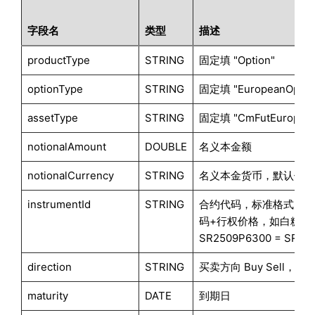
    "extrapMethod": "Flat",

字段名
类型
描述
    "dates": [2019.09.16, 2019.11.14, 2019.12.13, 20
    "values": [2784, 2821, 2772, 2847, 2775]

productType
STRING
固定填 "Option"
}

futPriceCurve = parseMktData(futPriceCurveInfo)

optionType
STRING
固定填 "EuropeanOptio
assetType
STRING
固定填 "CmFutEuropean
// Option expiries, futures maturities, strikes, mar
optionExpiries = [2019.08.07, 2019.10.11, 2019.11.07
notionalAmount
DOUBLE
名义本金额
futMaturities = [2019.09.16, 2019.11.14, 2019.12.13,
strikes = [

notionalCurrency
STRING
名义本金货币，默认值为 "
    [2600,2650,2700,2750,2800,2850,2900,2950,3000,30
    [2600,2650,2700,2750,2800,2850,2900,2950,3000,30
instrumentId
STRING
合约代码，标准格式为：
    [2650,2700,2750,2800,2850,2900,2950,3000],

码+行权价格，如白糖期
    [2650,2700,2750,2800,2850,2900,2950,3000],

SR2509P6300 = SR+2
    [2600,2650,2700,2750,2800,2850,2900]

direction
STRING
买卖方向 Buy Sell，默认
]

optionPrices = [

maturity
DATE
到期日
    [9,17,30,48.5,57,37.5,23,13.5,7.5,4],
