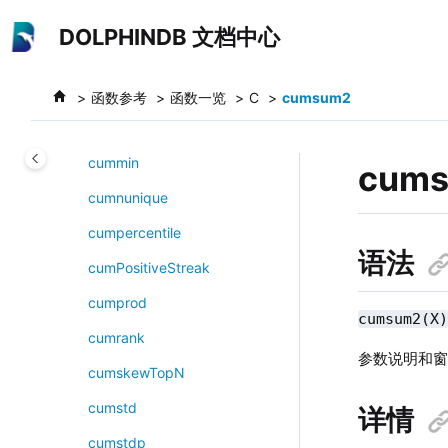
跳转到主要内容
cumlastNot
DOLPHINDB 文档中心
cummax
cummed
函数参考
函数一览
C
cumsum2
cummdd
cummin
cum
cumnunique
cumpercentile
语法
cumPositiveStreak
cumprod
cumsum2(X
cumrank
参数说明和
cumskewTopN
cumstd
详情
cumstdp