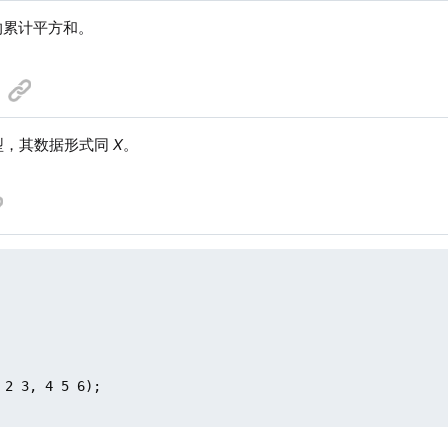
的累计平方和。
类型，其数据形式同
X
。
 2 3, 4 5 6);
