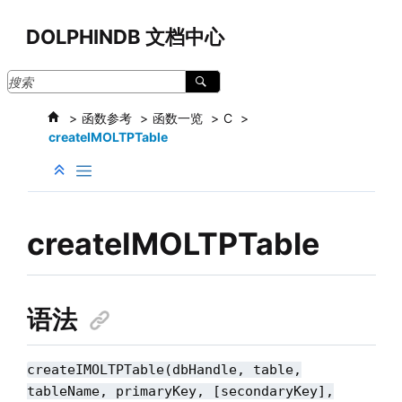
跳转到主要内容
DOLPHINDB 文档中心
函数参考
函数一览
C
createIMOLTPTable
createIMOLTPTable
语法
createIMOLTPTable(dbHandle, table,
tableName, primaryKey, [secondaryKey],