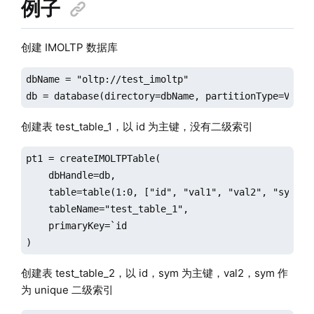
例子
创建 IMOLTP 数据库
dbName = "oltp://test_imoltp"

db = database(directory=dbName, partitionType=VALUE
创建表 test_table_1，以 id 为主键，没有二级索引
pt1 = createIMOLTPTable(

    dbHandle=db,

    table=table(1:0, ["id", "val1", "val2", "sym"], 
    tableName="test_table_1",

    primaryKey=`id

)
创建表 test_table_2，以 id，sym 为主键，val2，sym 作
为 unique 二级索引