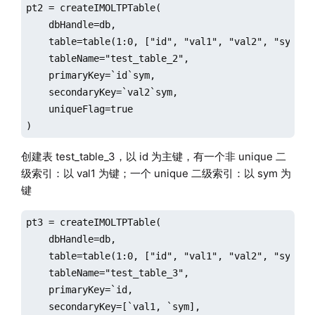
pt2 = createIMOLTPTable(

    dbHandle=db,

    table=table(1:0, ["id", "val1", "val2", "sym"], 
    tableName="test_table_2",

    primaryKey=`id`sym,

    secondaryKey=`val2`sym,

    uniqueFlag=true

)
创建表 test_table_3，以 id 为主键，有一个非 unique 二
级索引：以 val1 为键；一个 unique 二级索引：以 sym 为
键
pt3 = createIMOLTPTable(

    dbHandle=db,

    table=table(1:0, ["id", "val1", "val2", "sym"], 
    tableName="test_table_3",

    primaryKey=`id,

    secondaryKey=[`val1, `sym],
