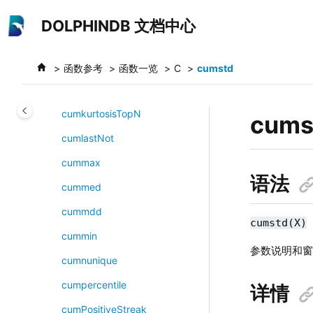
跳转到主要内容
cumcovarpTopN
DOLPHINDB 文档中心
cumcovarTopN
cumdenseRank
函数参考
函数一览
C
cumstd
cumfirstNot
cumkurtosisTopN
cums
cumlastNot
cummax
语法
cummed
cummdd
cumstd(X)
cummin
参数说明和
cumnunique
cumpercentile
详情
cumPositiveStreak