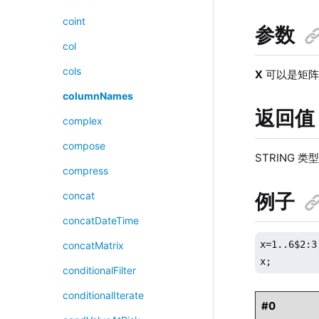
coint
参数
col
cols
X
可以是矩阵
columnNames
返回值
complex
compose
STRING 
compress
例子
concat
concatDateTime
x=1..6$2:3;
concatMatrix
x;
conditionalFilter
conditionalIterate
#0