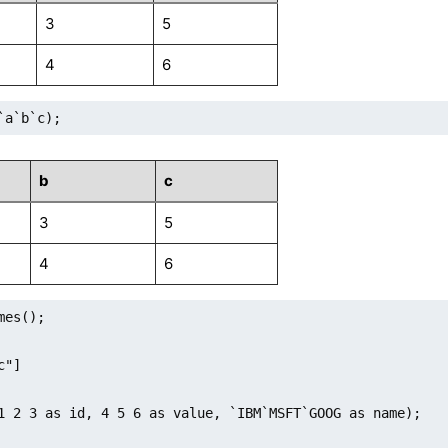
3
5
4
6
`a`b`c);
b
c
3
5
4
6
mes();

"]

1 2 3 as id, 4 5 6 as value, `IBM`MSFT`GOOG as name);
