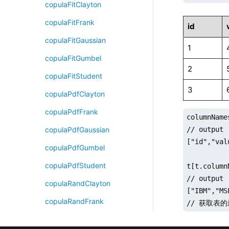
copulaFitClayton
copulaFitFrank
id
copulaFitGaussian
1
copulaFitGumbel
2
copulaFitStudent
3
copulaPdfClayton
copulaPdfFrank
columnNames
// output

copulaPdfGaussian
["id","val
copulaPdfGumbel
copulaPdfStudent
t[t.column
// output

copulaRandClayton
["IBM","MS
copulaRandFrank
// 获取表
copulaRandGaussian