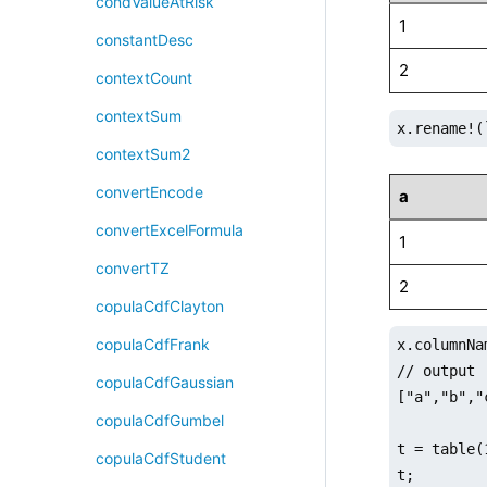
condValueAtRisk
1
constantDesc
2
contextCount
contextSum
x.rename!(
contextSum2
convertEncode
a
convertExcelFormula
1
convertTZ
2
copulaCdfClayton
copulaCdfFrank
x.columnNa
// output

copulaCdfGaussian
["a","b","c
copulaCdfGumbel
t = table(
copulaCdfStudent
t;