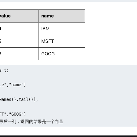
value
name
4
IBM
5
MSFT
6
GOOG
 t;

ue","name"]

Names().tail()];

FT","GOOG"]

的最后一列，返回的结果是一个向量