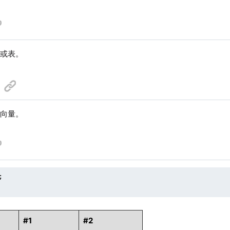
或表。
类型向量。


#1
#2