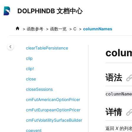
跳转到主要内容
clearComputeNodeDiskCache
DOLPHINDB 文档中心
clearCachedModules
clearDSCache!
函数参考
函数一览
C
columnNames
clearDSCacheNow
clearTablePersistence
colu
clip
clip!
语法
close
closeSessions
columnNam
cmFutAmericanOptionPricer
详情
cmFutEuropeanOptionPricer
cmFutVolatilitySurfaceBuilder
返回
X
的列
coevent