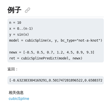
例子
n = 10

x = 0..(n-1)

y = sin(x)

model = cubicSpline(x, y, bc_type="not-a-knot")

newx = [-0.5, 0.5, 0.7, 1.2, 4.5, 8.9, 9.3]

ret = cubicSplinePredict(model, newx)
返回：
[-0.632383304169291,0.501747281896522,0.65883729571
相关信息
cubicSpline