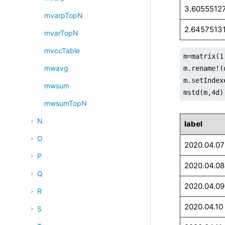
3.6055512
mvarpTopN
2.6457513
mvarTopN
mvccTable
m=matrix(1
mwavg
m.rename!(
m.setIndex
mwsum
mstd(m,4d)
mwsumTopN
N
label
O
2020.04.07
P
2020.04.08
Q
2020.04.09
R
2020.04.10
S