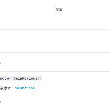
indow, [minPeriods])
则请参考：
mFunctions