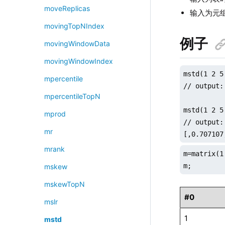
moveReplicas
输入为元
movingTopNIndex
例子
movingWindowData
movingWindowIndex
mstd(1 2 5
mpercentile
// output:
mpercentileTopN
mstd(1 2 5
mprod
// output: 
mr
[,0.707107
mrank
m=matrix(1
m;
mskew
mskewTopN
#0
mslr
1
mstd