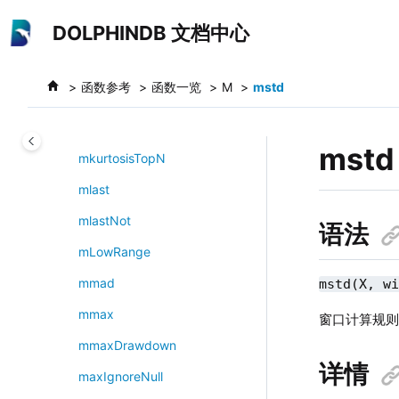
minkowski
跳转到主要内容
DOLPHINDB 文档中心
minute
minuteOfHour
函数参考
函数一览
M
mstd
mkdir
mkurtosis
mstd
mkurtosisTopN
mlast
mlastNot
语法
mLowRange
mmad
mstd(X, w
mmax
窗口计算规
mmaxDrawdown
详情
maxIgnoreNull