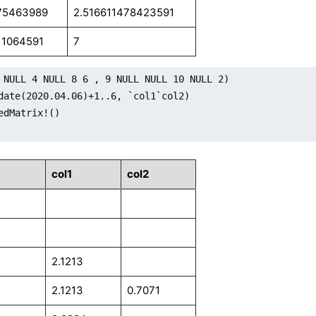
75463989
2.516611478423591
11064591
7
 NULL 4 NULL 8 6 , 9 NULL NULL 10 NULL 2)

date(2020.04.06)+1..6, `col1`col2)

edMatrix!()

col1
col2
2.1213
2.1213
0.7071