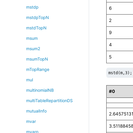
mstdp
6
mstdpTopN
2
mstdTopN
9
msum
4
msum2
5
msumTopN
mTopRange
mstd(m,3);
mul
multinomialNB
#0
multiTableRepartitionDS
mutualInfo
2.6457513
mvar
3.5118845
mvarp