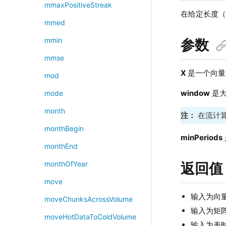
mmaxPositiveStreak
在给定长度
mmed
mmin
参数
mmse
X
是一个向量
mod
window
是大
mode
month
注：
在流计算
monthBegin
minPeriods
monthEnd
monthOfYear
返回值
move
输入为向量
moveChunksAcrossVolume
输入为矩
moveHotDataToColdVolume
输入为表