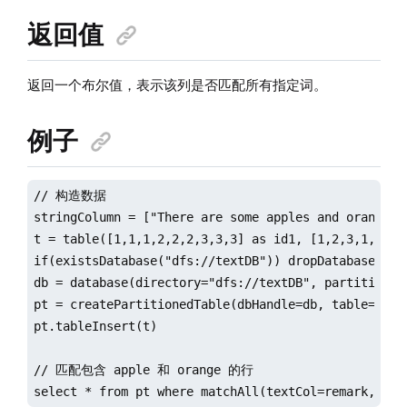
返回值
返回一个布尔值，表示该列是否匹配所有指定词。
例子
// 构造数据

stringColumn = ["There are some apples and oranges.
t = table([1,1,1,2,2,2,3,3,3] as id1, [1,2,3,1,2,3,1
if(existsDatabase("dfs://textDB")) dropDatabase("dfs
db = database(directory="dfs://textDB", partitionTy
pt = createPartitionedTable(dbHandle=db, table=t, t
pt.tableInsert(t)

// 匹配包含 apple 和 orange 的行

select * from pt where matchAll(textCol=remark,term