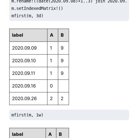
m.rename!((date(2020.09.08)+1..3) join 2020.09.16 jo
m.setIndexedMatrix!()

mfirst(m, 3d)
label
A
B
2020.09.09
1
9
2020.09.10
1
9
2020.09.11
1
9
2020.09.16
0
2020.09.26
2
2
mfirst(m, 1w)
label
A
B