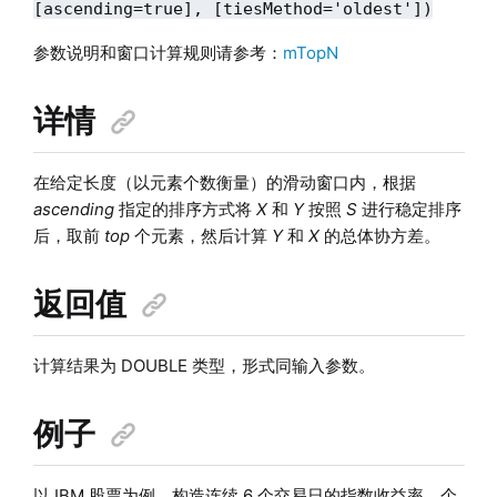
[ascending=true], [tiesMethod='oldest'])
参数说明和窗口计算规则请参考：
mTopN
详情
在给定长度（以元素个数衡量）的滑动窗口内，根据
ascending
指定的排序方式将
X
和
Y
按照
S
进行稳定排序
后，取前
top
个元素，然后计算
Y
和
X
的总体协方差。
返回值
计算结果为 DOUBLE 类型，形式同输入参数。
例子
以 IBM 股票为例，构造连续 6 个交易日的指数收益率、个