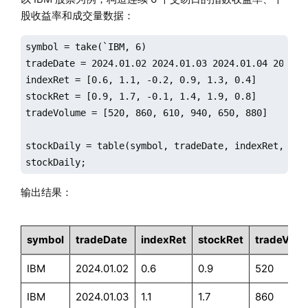
股收益率和成交量数据：
symbol = take(`IBM, 6)

tradeDate = 2024.01.02 2024.01.03 2024.01.04 2024.01
indexRet = [0.6, 1.1, -0.2, 0.9, 1.3, 0.4]

stockRet = [0.9, 1.7, -0.1, 1.4, 1.9, 0.8]

tradeVolume = [520, 860, 610, 940, 650, 880]

stockDaily = table(symbol, tradeDate, indexRet, stoc
stockDaily;
输出结果：
symbol
tradeDate
indexRet
stockRet
tradeVolu
IBM
2024.01.02
0.6
0.9
520
IBM
2024.01.03
1.1
1.7
860