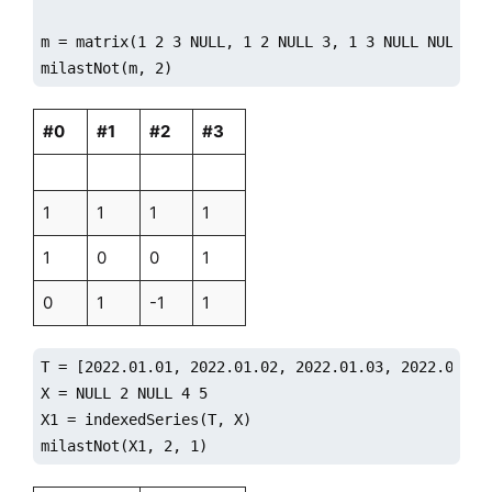
m = matrix(1 2 3 NULL, 1 2 NULL 3, 1 3 NULL NULL, 1 
milastNot(m, 2)
#0
#1
#2
#3
1
1
1
1
1
0
0
1
0
1
-1
1
T = [2022.01.01, 2022.01.02, 2022.01.03, 2022.01.06,
X = NULL 2 NULL 4 5

X1 = indexedSeries(T, X)

milastNot(X1, 2, 1)