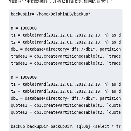
创建两个示例数据库，并将它们备份到相同的目录中：
backupDir="/home/DolphinDB/backup"

n = 1000000

t1 = table(rand(2012.12.01..2012.12.10, n) as date,
t2 = table(rand(2012.12.01..2012.12.10, n) as date,
db1 = database(directory="dfs://db1", partitionType
trades1 = db1.createPartitionedTable(t1, `trades1, `
trades2 = db1.createPartitionedTable(t2, `trades2, `
n = 1000000

t1 = table(rand(2012.12.01..2012.12.10, n) as date,
t2 = table(rand(2012.12.01..2012.12.10, n) as date,
db1 = database(directory="dfs://db2", partitionType
quotes1 = db1.createPartitionedTable(t1, `quotes1, `
quotes2 = db1.createPartitionedTable(t2, `quotes2, `
backup(backupDir=backupDir, sqlObj=<select * from tr