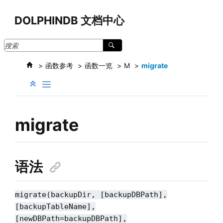
跳转到主要内容
DOLPHINDB 文档中心
函数参考
函数一览
M
migrate
migrate
语法
migrate(backupDir, [backupDBPath],
[backupTableName],
[newDBPath=backupDBPath],