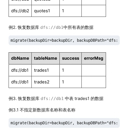
dfs://db2
quotes1
1
例2. 恢复数据库
中所有表的数据
dfs://db1
migrate(backupDir=backupDir, backupDBPath="dfs://db
dbName
tableName
success
errorMsg
dfs://db1
trades1
1
dfs://db1
trades2
1
例3. 恢复数据库
中表 trades1 的数据
dfs://db1
例3.1 不指定新数据库名称和表名称
migrate(backupDir=backupDir, backupDBPath="dfs://db