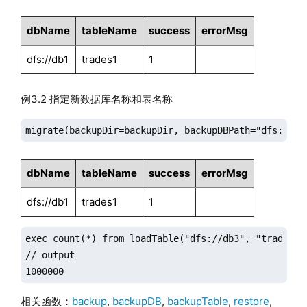
dbName
tableName
success
errorMsg
dfs://db1
trades1
1
例3.2 指定新数据库名称和表名称
migrate(backupDir=backupDir, backupDBPath="dfs://db
dbName
tableName
success
errorMsg
dfs://db1
trades1
1
exec count(*) from loadTable("dfs://db3", "trades")

// output

1000000
相关函数：
backup
,
backupDB
,
backupTable
,
restore
,