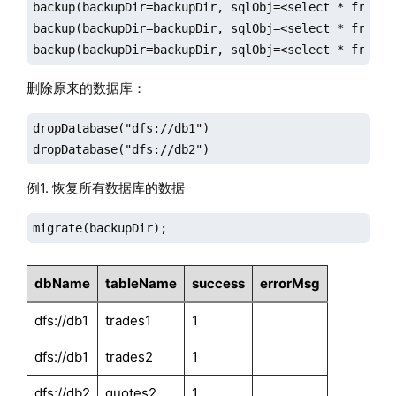
backup(backupDir=backupDir, sqlObj=<select * from tr
backup(backupDir=backupDir, sqlObj=<select * from qu
backup(backupDir=backupDir, sqlObj=<select * from q
删除原来的数据库：
dropDatabase("dfs://db1")

dropDatabase("dfs://db2")
例1. 恢复所有数据库的数据
migrate(backupDir);
dbName
tableName
success
errorMsg
dfs://db1
trades1
1
dfs://db1
trades2
1
dfs://db2
quotes2
1