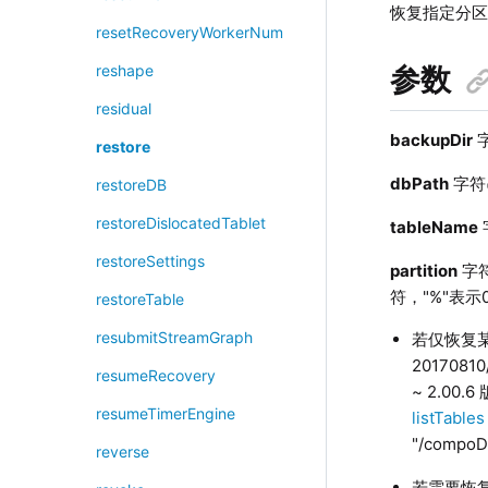
恢复指定分
resetRecoveryWorkerNum
参数
reshape
residual
backupDir
restore
dbPath
字符
restoreDB
restoreDislocatedTablet
tableName
restoreSettings
partition
字符
符，"%"表示
restoreTable
resubmitStreamGraph
若仅恢复某
2017081
resumeRecovery
~ 2.0
resumeTimerEngine
listTables
"/compoD
reverse
若需要恢