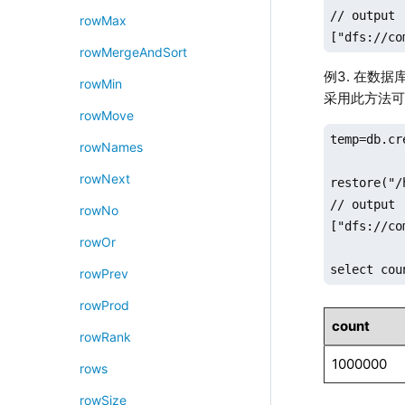
// output

rowMax
["dfs://co
rowMergeAndSort
例3. 在数据库
rowMin
采用此方法
rowMove
temp=db.cr
rowNames
rowNext
restore("/
// output

rowNo
["dfs://co
rowOr
select cou
rowPrev
rowProd
count
rowRank
1000000
rows
rowSize