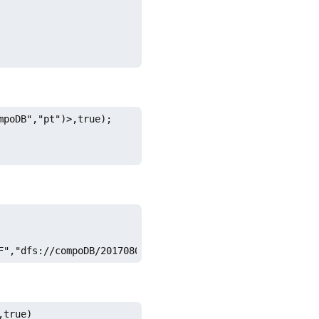
poDB","pt")>,true);

F","dfs://compoDB/20170808/0_50/6F","dfs://compoDB/20170
true)
