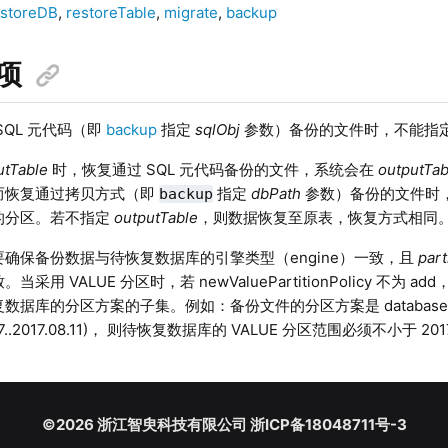
estoreDB
,
restoreTable
,
migrate
,
backup
项
SQL 元代码（即
backup
指定
sqlObj
参数）备份的文件时，不能指
utTable
时，恢复通过 SQL 元代码备份的文件，系统会在
outputTab
而恢复通过拷贝方式（即
指定
dbPath
参数）备份的文件时
backup
的分区。若不指定
outputTable
，则数据恢复至原表，恢复方式相同
确保备份数据与待恢复数据库的引擎类型（engine）一致，且
par
当采用 VALUE 分区时，若 newValuePartitionPolicy 不
据库的分区方案的子集。例如：备份文件的分区方案是 database("dfs:/
.07..2017.08.11)， 则待恢复数据库的 VALUE 分区范围必须不小于 2017.08
©2026 浙江智臾科技有限公司 浙ICP备18048711号-3