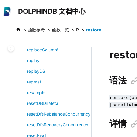
跳转到主要内容
repartitionDS
DOLPHINDB 文档中心
repeat
replace!
函数参考
函数一览
R
restore
replace
replaceColumn!
resto
replay
replayDS
语法
repmat
resample
restore(b
resetDBDirMeta
[parallel
resetDfsRebalanceConcurrency
详情
resetDfsRecoveryConcurrency
resetPwd