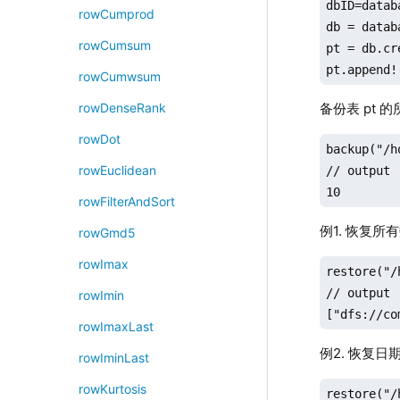
dbID=datab
rowCumprod
db = datab
rowCumsum
pt = db.cr
pt.append!
rowCumwsum
备份表 pt 
rowDenseRank
rowDot
backup("/h
rowEuclidean
// output

10
rowFilterAndSort
例1. 恢复所
rowGmd5
rowImax
restore("/
// output

rowImin
["dfs://co
rowImaxLast
例2. 恢复日期
rowIminLast
rowKurtosis
restore("/