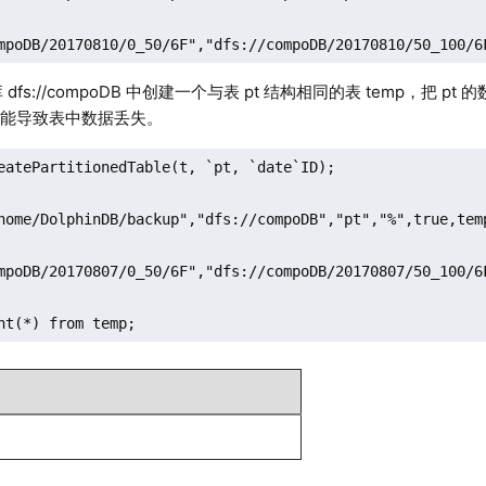
mpoDB/20170810/0_50/6F","dfs://compoDB/20170810/50_100/6
 dfs://compoDB 中创建一个与表 pt 结构相同的表 temp，把 p
可能导致表中数据丢失。
eatePartitionedTable(t, `pt, `date`ID);

home/DolphinDB/backup","dfs://compoDB","pt","%",true,temp
mpoDB/20170807/0_50/6F","dfs://compoDB/20170807/50_100/6
nt(*) from temp;