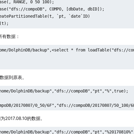
ase(, RANGE, 0 50 100);

ase("dfs://compoDB", COMPO, [dbDate, dbID]);

eatePartitionedTable(t, `pt, `date`ID)

(t);
的所有数据：
ome/DolphinDB/backup",<select * from loadTable("dfs://com
有数据到原表。
home/DolphinDB/backup","dfs://compoDB","pt","%",true);

mpoDB/20170807/0_50/6F","dfs://compoDB/20170807/50_100/6
为2017.08.10的数据。
home/DolphinDB/backup","dfs://compoDB","pt","%20170810%",