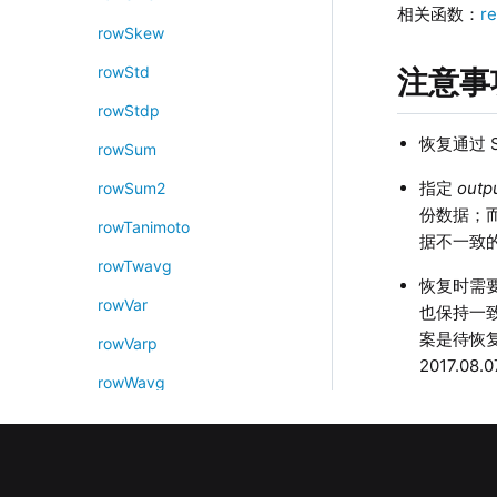
相关函数：
r
rowSkew
rowStd
注意事
rowStdp
恢复通过 
rowSum
指定
outp
rowSum2
份数据；
rowTanimoto
据不一致
rowTwavg
恢复时需要
rowVar
也保持一致。
案是待恢复数
rowVarp
2017.08
rowWavg
rowWsum
rowXor