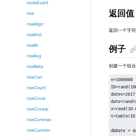
routeEvent
返回值
row
rowAlign
返回一个字
rowAnd
rowAt
例子
rowAvg
创建一个组合分
rowBeta
rowCorr
n=1000000

ID=rand(100
rowCount
dates=2017
rowCovar
date=rand(
x=rand(10.0
rowCovarp
t=table(ID
rowCummax
rowCummin
dbDate = d