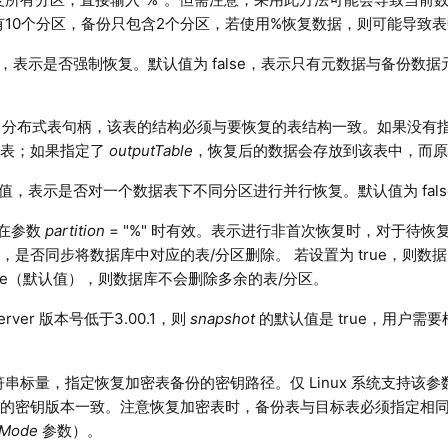
有10个分区，备份只包含2个分区，若使用%恢复数据，则可能导致
，表示是否强制恢复。默认值为 false，表示只有元数据与备份数
分布式表句柄，该表的结构必须与要恢复的表结构一致。如果没有
原表；如果指定了
outputTable
，恢复后的数据会存放到该表中，而
值，表示是否对一个数据表下不同分区进行并行恢复。默认值为 fals
在参数
partition
= "%" 时有效。表示进行非首次恢复时，对于待
，是否同步将数据库中对应的表/分区删除。 若设置为 true，则数
alse（默认值），则数据库不会删除多余的表/分区。
erver 版本号低于
3.00.1
，则
snapshot
的默认值是 true，用户需
串标量，指定恢复加密表备份的密钥路径。仅 Linux 系统支持该
定的密钥版本一致。注意恢复加密表时，备份表与目标表必须指定相
tMode
参数）。