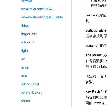
revoke
若当前表
revokeStreamingSQL
force
布尔值
revokeStreamingSQLTable
复。
ridge
outputTable
ridgeBasic
据会存放到
ridgeCV
parallel
布尔
right
snapshot
仅
rm
在备份数据中
若设置为 f
rmdir
rms
请注意：若 s
参数。
rollingPanel
keyPath
字符
rotateTDEKey
与备份时指
round
同的
encryp