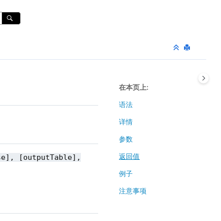
在本页上
语法
详情
参数
返回值
se], [outputTable],
例子
注意事项