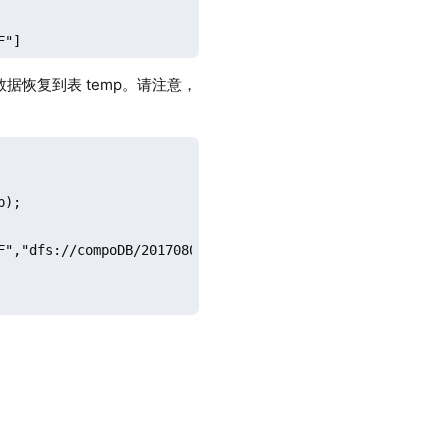
F"]
t 的数据恢复到表 temp。请注意，
);

F","dfs://compoDB/20170808/0_50/6F","dfs://compoDB/20170