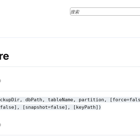
re
ackupDir, dbPath, tableName, partition, [force=fal
=false], [snapshot=false], [keyPath])