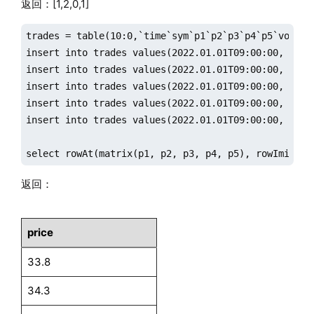
返回：[1,2,0,1]
trades = table(10:0,`time`sym`p1`p2`p3`p4`p5`vol1`v
insert into trades values(2022.01.01T09:00:00, `A, 
insert into trades values(2022.01.01T09:00:00, `A, 
insert into trades values(2022.01.01T09:00:00, `A, 
insert into trades values(2022.01.01T09:00:00, `A, 
insert into trades values(2022.01.01T09:00:00, `A, 
select rowAt(matrix(p1, p2, p3, p4, p5), rowImin(vo
返回：
price
33.8
34.3