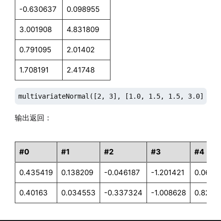
-0.630637
0.098955
3.001908
4.831809
0.791095
2.01402
1.708191
2.41748
multivariateNormal([2, 3], [1.0, 1.5, 1.5, 3.0]$2:2
输出返回：
#0
#1
#2
#3
#4
0.435419
0.138209
-0.046187
-1.201421
0.0697
0.40163
0.034553
-0.337324
-1.008628
0.8221