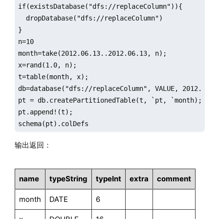
if(existsDatabase("dfs://replaceColumn")){

  dropDatabase("dfs://replaceColumn")

}

n=10

month=take(2012.06.13..2012.06.13, n);

x=rand(1.0, n);

t=table(month, x);

db=database("dfs://replaceColumn", VALUE, 2012.06.13
pt = db.createPartitionedTable(t, `pt, `month);

pt.append!(t);

schema(pt).colDefs
输出返回：
name
typeString
typeInt
extra
comment
month
DATE
6