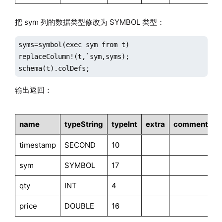
把 sym 列的数据类型修改为 SYMBOL 类型：
syms=symbol(exec sym from t)

replaceColumn!(t,`sym,syms);

schema(t).colDefs;
输出返回：
name
typeString
typeInt
extra
comment
timestamp
SECOND
10
sym
SYMBOL
17
qty
INT
4
price
DOUBLE
16