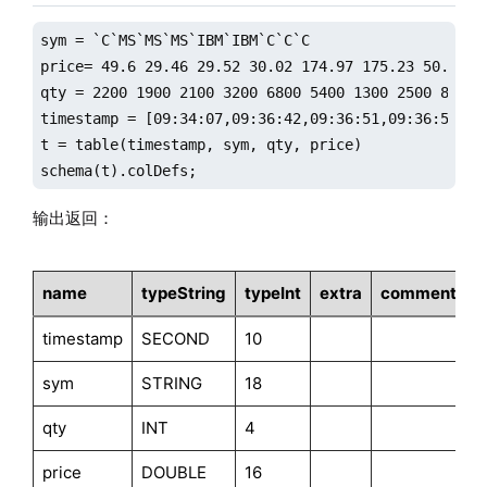
sym = `C`MS`MS`MS`IBM`IBM`C`C`C

price= 49.6 29.46 29.52 30.02 174.97 175.23 50.76 50
qty = 2200 1900 2100 3200 6800 5400 1300 2500 8800

timestamp = [09:34:07,09:36:42,09:36:51,09:36:59,09
t = table(timestamp, sym, qty, price)

schema(t).colDefs;
输出返回：
name
typeString
typeInt
extra
comment
timestamp
SECOND
10
sym
STRING
18
qty
INT
4
price
DOUBLE
16