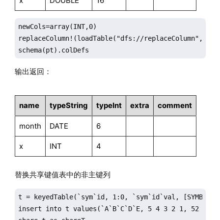
x
DOUBLE
16
newCols=array(INT,0)

replaceColumn!(loadTable("dfs://replaceColumn",`pt),
schema(pt).colDefs
输出返回：
name
typeString
typeInt
extra
comment
month
DATE
6
x
INT
4
替换共享键值表中的非主键列
t = keyedTable(`sym`id, 1:0, `sym`id`val, [SYMBOL, I
insert into t values(`A`B`C`D`E, 5 4 3 2 1, 52 64 25