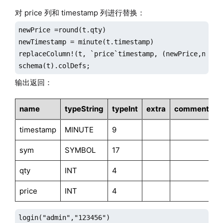
对 price 列和 timestamp 列进行替换：
newPrice =round(t.qty)

newTimestamp = minute(t.timestamp)

replaceColumn!(t, `price`timestamp, (newPrice,newTim
schema(t).colDefs;
输出返回：
name
typeString
typeInt
extra
comment
timestamp
MINUTE
9
sym
SYMBOL
17
qty
INT
4
price
INT
4
login("admin","123456")
