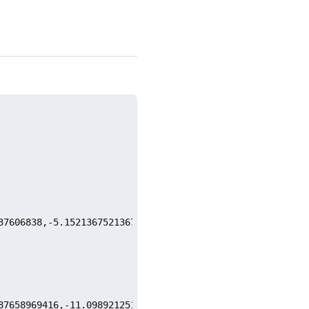
37606838,-5.152136752136756,-8.545299145299146,9.40427350
87658969416,-11.098921251860737,-4.0152525111045,13.18383