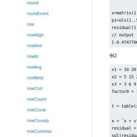
round
x=matrix(1
routeEvent
p1=ols(1..
row
residual(1
rowAlign
// output

[-0.474770
rowAnd
例2
rowAt
rowAvg
x1 = 10 20
x2 = 5 15 
rowBeta
x3 = 3 6 9
rowCorr
factor0 = 
rowCount
t = table(
rowCovar
rowCovarp
x = `x + s
residual =
rowCummax
sql(residu