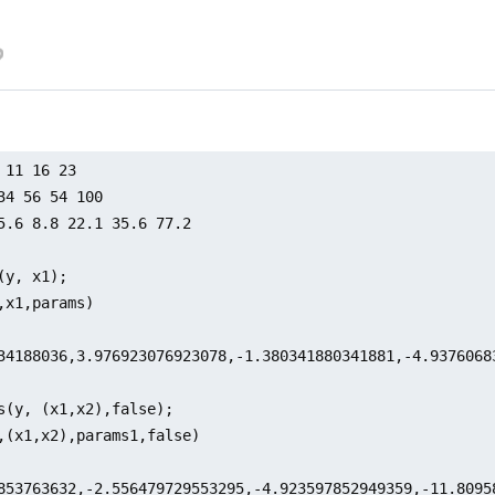
 11 16 23

34 56 54 100

5.6 8.8 22.1 35.6 77.2

(y, x1);

,x1,params)

34188036,3.976923076923078,-1.380341880341881,-4.9376068
s(y, (x1,x2),false);

,(x1,x2),params1,false)

853763632,-2.556479729553295,-4.923597852949359,-11.8095