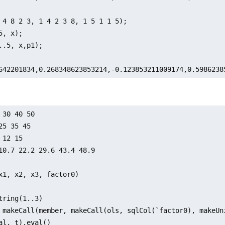
 4 8 2 3, 1 4 2 3 8, 1 5 1 1 5);

5, x);

..5, x,p1);

642201834,0.268348623853214,-0.123853211009174,0.5986238
 30 40 50

25 35 45

 12 15

10.7 22.2 29.6 43.4 48.9

x1, x2, x3, factor0)

tring(1..3) 

 makeCall(member, makeCall(ols, sqlCol(`factor0), makeUn
al, t).eval()