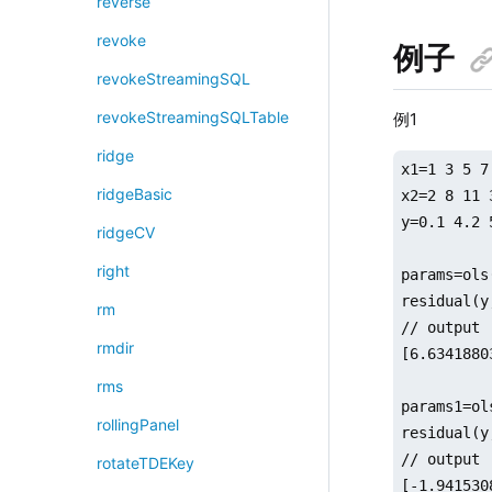
reverse
revoke
例子
revokeStreamingSQL
revokeStreamingSQLTable
例1
ridge
x1=1 3 5 7
ridgeBasic
x2=2 8 11 
y=0.1 4.2 
ridgeCV
right
params=ols
residual(y
rm
// output

rmdir
[6.6341880
rms
params1=ol
rollingPanel
residual(y
// output

rotateTDEKey
[-1.941530