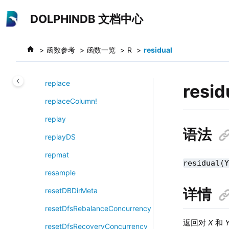
跳转到主要内容
reorderColumns!
DOLPHINDB 文档中心
repartitionDS
repeat
函数参考
函数一览
R
residual
replace!
replace
resid
replaceColumn!
replay
语法
replayDS
repmat
residual(
resample
详情
resetDBDirMeta
resetDfsRebalanceConcurrency
返回对
X
和
resetDfsRecoveryConcurrency