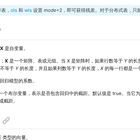
存表，
ols
和
wls
设置
mode
=2，即可获得残差。对于分布式表，只
；
X
是自变量。
；
X
是一个矩阵、表或元组。当
X
是矩阵时，如果行数等于
Y
的长
数不等于
Y
的长度，并且如果列数等于
Y
的长度，
X
的每一行都是一
回归模型的系数。
一个布尔变量，表示是否包含回归中的截距。默认值是 true。当它为 
以生成截距。
LE 类型的向量。