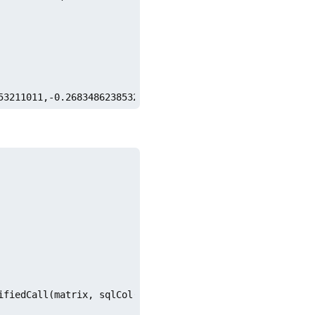
53211011,-0.268348623853205]
ifiedCall(matrix, sqlCol(x)), 1, 2), "Residual")
