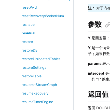
resetPwd
注：
对于内
resetRecoveryWorkerNum
参数
reshape
residual
Y
是因变量
restore
Y
是一个向量
restoreDB
子；如果行
restoreDislocatedTablet
params
表示
restoreSettings
intercept
是
restoreTable
一列 "1" 
resubmitStreamGraph
返回值
resumeRecovery
resumeTimerEngine
返回 DOUB