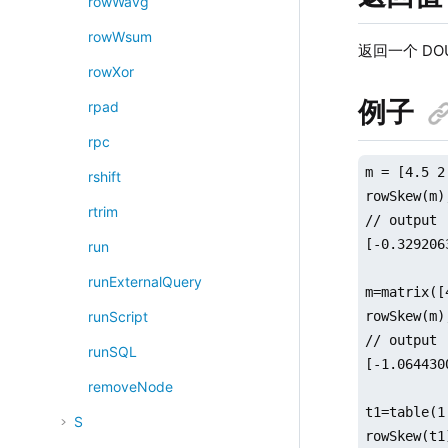
rowWavg
rowWsum
返回一个 DO
rowXor
例子
rpad
rpc
m = [4.5 2
rshift
rowSkew(m);
rtrim
// output

[-0.329206
run
runExternalQuery
m=matrix([
rowSkew(m);
runScript
// output

runSQL
[-1.064430
removeNode
t1=table(1
S
rowSkew(t1)