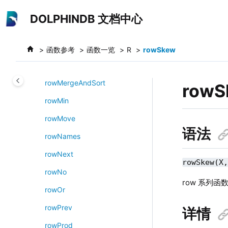
跳转到主要内容
rowImaxLast
DOLPHINDB 文档中心
rowIminLast
rowKurtosis
函数参考
函数一览
R
rowSkew
rowMax
rowMergeAndSort
rowS
rowMin
rowMove
语法
rowNames
rowNext
rowSkew(X
rowNo
row 系列
rowOr
rowPrev
详情
rowProd