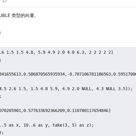
UBLE 类型的向量。
.6 1.5 1.5 4.8, 5.9 4.9 2.0 4.0 6.3, 2 2 2 2 2]



341655613,0.586870565935934,-0.707106781186563,0.59517006
4.5 2.6 1.5, 1.5 4.8 5.9, 4.9 2.0 NULL, 4.3 NULL 3.5]);



070205901,0.577633692366209,0.110780117654846]

..5 as x, 10..6 as y, take(3, 5) as z);

;
