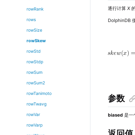
逐行计算
X
rowRank
rows
Dolphin
rowSize
rowSkew
rowStd
rowStdp
rowSum
rowSum2
rowTanimoto
参数
rowTwavg
rowVar
biased
是一
rowVarp
返回值