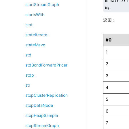
m=matrix(1
startStreamGraph
m;
startsWith
返回：
stat
stateIterate
#0
stateMavg
1
std
2
stdBondForwardPricer
stdp
3
stl
4
stopClusterReplication
5
stopDataNode
6
stopHeapSample
7
stopStreamGraph