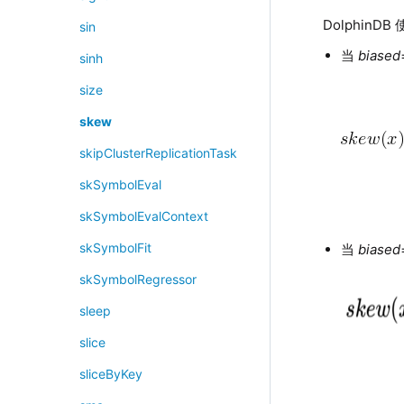
Dolphin
sin
当
biased
sinh
size
skew
skipClusterReplicationTask
skSymbolEval
skSymbolEvalContext
skSymbolFit
当
biased
skSymbolRegressor
sleep
slice
sliceByKey