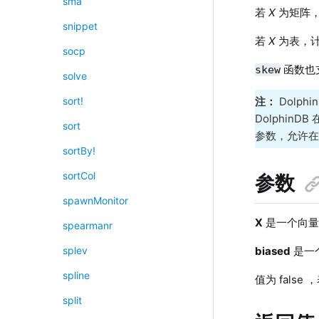
sma
若
X
为矩阵
snippet
若
X
为表，
socp
函数也
skew
solve
注：
Dolphi
sort!
DolphinD
sort
参数，允许
sortBy!
sortCol
参数
spawnMonitor
X
是一个向量
spearmanr
biased
是一
splev
spline
值为 fals
split