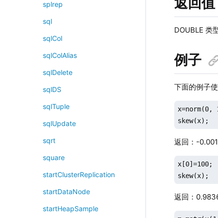
返回值
splrep
sql
DOUBLE 
sqlCol
sqlColAlias
例子
sqlDelete
下面的例子
sqlDS
sqlTuple
x=norm(0, 
skew(x);
sqlUpdate
sqrt
返回：-0.001
square
x[0]=100;

startClusterReplication
skew(x);
startDataNode
返回：0.983
startHeapSample