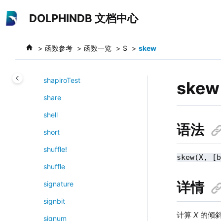
跳转到主要内容
setTimeoutTick
DOLPHINDB 文档中心
setTSDBCacheEngineSize
seuclidean
函数参考
函数一览
S
skew
shape
shapiroTest
skew
share
shell
语法
short
shuffle!
skew(X, [
shuffle
详情
signature
signbit
计算
X
的倾
signum