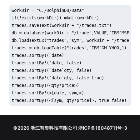
workDir = "C:/DolphinDB/Data"

if(!exists(workDir)) mkdir(workDir)

trades.saveText(workDir + "/trades.txt")

db = database(workDir + "/trade",VALUE,`IBM`MSFT`GM`
db.loadTextEx("trades","sym", workDir + "/trades.txt
trades = db.loadTable("trades",`IBM`GM`YHOO,1)

trades.sortBy!(`date)

trades.sortBy!(`date, false)

trades.sortBy!(`date`qty, false)

trades.sortBy!(`date`qty, false true)

trades.sortBy!(<qty*price>)

trades.sortBy!(<[date, sym]>)

trades.sortBy!(<[sym, qty*price]>, true false)
©2026 浙江智臾科技有限公司 浙ICP备18048711号-3