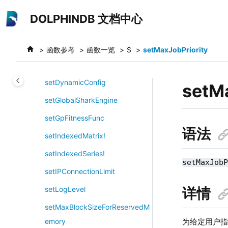
跳转到主要内容
setDatabaseClusterReplicationE
DOLPHINDB 文档中心
xecutionSet
setDatanodeRestartInterval
函数参考
函数一览
S
setMaxJobPriority
setDefaultCatalog
setDynamicConfig
setM
setGlobalSharkEngine
setGpFitnessFunc
语法
setIndexedMatrix!
setIndexedSeries!
setMaxJob
setIPConnectionLimit
详情
setLogLevel
setMaxBlockSizeForReservedM
为给定用户
emory