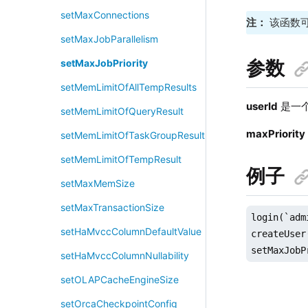
setMaxConnections
注：
该函数
setMaxJobParallelism
参数
setMaxJobPriority
setMemLimitOfAllTempResults
userId
是一
setMemLimitOfQueryResult
maxPriority
setMemLimitOfTaskGroupResult
setMemLimitOfTempResult
例子
setMaxMemSize
setMaxTransactionSize
login(`adm
setHaMvccColumnDefaultValue
createUser
setMaxJobP
setHaMvccColumnNullability
setOLAPCacheEngineSize
setOrcaCheckpointConfig