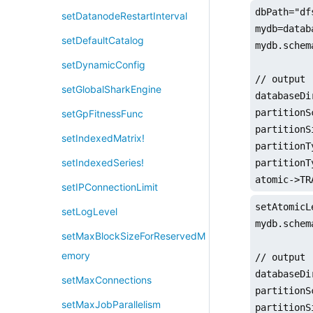
dbPath="df
setDatanodeRestartInterval
mydb=datab
setDefaultCatalog
mydb.schema
setDynamicConfig
// output

setGlobalSharkEngine
databaseDi
partitionS
setGpFitnessFunc
partitionS
setIndexedMatrix!
partitionT
setIndexedSeries!
partitionT
atomic->TR
setIPConnectionLimit
setAtomicL
setLogLevel
mydb.schema
setMaxBlockSizeForReservedM
emory
// output

databaseDi
setMaxConnections
partitionS
setMaxJobParallelism
partitionS