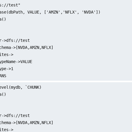
s://test"

ase(dbPath, VALUE, ['AMZN','NFLX', 'NVDA'])

()

r->dfs://test

chema->[NVDA,AMZN,NFLX]

ites->

ypeName->VALUE

ype->1

ANS
evel(mydb, `CHUNK)

()

r->dfs://test

chema->[NVDA,AMZN,NFLX]

ites->
