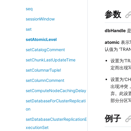
seq
参数
sessionWindow
set
dbHandle
setAtomicLevel
atomic
表示写
认值为 'TRA
setCatalogComment
setChunkLastUpdateTime
设置为'
定而出现
setColumnarTuple!
设置为'
setColumnComment
出现冲突
setComputeNodeCachingDelay
弃。此设
部分分区
setDatabaseForClusterReplicati
on
例子
setDatabaseClusterReplicationE
xecutionSet