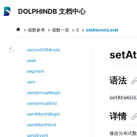
跳转到主要内容
scramClientFinal
DOLPHINDB 文档中心
searchK
seasonalEsd
函数参考
函数一览
S
setAtomicLevel
second
secondOfMinute
setA
seek
segment
语法
sem
semiannualBegin
setAtomic
semiannualEnd
详情
semiMonthBegin
semiMonthEnd
修改分布式
sendEvent