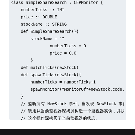
class SimpleShareSearch : CEPMonitor { 

    numberTicks :: INT

    price :: DOUBLE

    stockName :: STRING

    def SimpleShareSearch(){

        stockName = ""

		numberTicks = 0

		price = 0.0

	}

    def matchTicks(newStock)

    def spawnTicks(newStock){

        numberTicks = numberTicks+1

        spawnMonitor("MonitorOf"+newStock.code, matc
    }

    // 监听所有 NewStock 事件。当发现 NewStock 事件时, 
    // 调用从当前监视器深拷贝构造一个监视器实例，并执行 matc
    // 这个操作深拷贝了当前监视器的状态。

    def onload() { 

        addEventListener(handler=spawnTicks, eventTy