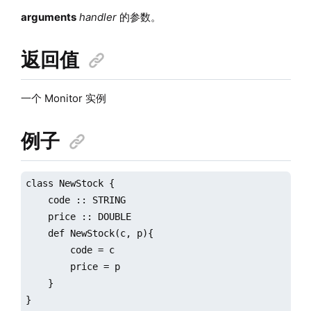
arguments
handler
的参数。
返回值
一个 Monitor 实例
例子
class NewStock {

    code :: STRING

    price :: DOUBLE

    def NewStock(c, p){

        code = c

        price = p

    }

}
