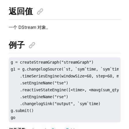
返回值
一个 DStream 对象。
例子
g = createStreamGraph("streamGraph")

g1 = g.changelogSource(`st, `sym`time, `sym`time`qty
    .timeSeriesEngine(windowSize=60, step=60, metri
    .setEngineName("tse")

    .reactiveStateEngine([<time>, <mavg(sum_qty, 3)>
    .setEngineName("rse")

    .changelogSink("output", `sym`time)

g.submit() 

go