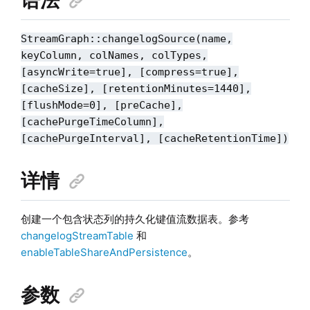
StreamGraph::changelogSource(name,
keyColumn, colNames, colTypes,
[asyncWrite=true], [compress=true],
[cacheSize], [retentionMinutes=1440],
[flushMode=0], [preCache],
[cachePurgeTimeColumn],
[cachePurgeInterval], [cacheRetentionTime])
详情
创建一个包含状态列的持久化键值流数据表。参考
changelogStreamTable
和
enableTableShareAndPersistence
。
参数