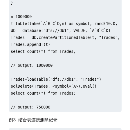
}

n=1000000

t=table(take(`A`B`C`D,n) as symbol, rand(10.0, n) as
db = database("dfs://db1", VALUE, `A`B`C`D)

Trades = db.createPartitionedTable(t, "Trades", "sym
Trades.append!(t)

select count(*) from Trades;

// output: 1000000

Trades=loadTable("dfs://db1", "Trades")

sqlDelete(Trades, <symbol=`A>).eval()

select count(*) from Trades;

// output: 750000
例3. 结合表连接删除记录