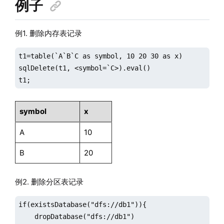
例子
例1. 删除内存表记录
t1=table(`A`B`C as symbol, 10 20 30 as x)

sqlDelete(t1, <symbol=`C>).eval()

t1;
symbol
x
A
10
B
20
例2. 删除分区表记录
if(existsDatabase("dfs://db1")){

    dropDatabase("dfs://db1")
