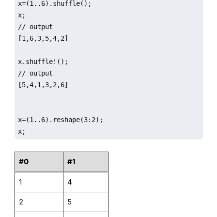
x=(1..6).shuffle();

x;

// output

[1,6,3,5,4,2]

x.shuffle!();

// output

[5,4,1,3,2,6]

x=(1..6).reshape(3:2);

x;
#0
#1
1
4
2
5