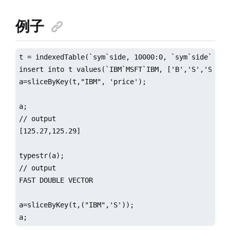
例子
t = indexedTable(`sym`side, 10000:0, `sym`side`price
insert into t values(`IBM`MSFT`IBM, ['B','S','S'], 1
a=sliceByKey(t,"IBM", 'price');

a;

// output

[125.27,125.29]

typestr(a);

// output

FAST DOUBLE VECTOR

a=sliceByKey(t,("IBM",'S'));

a;