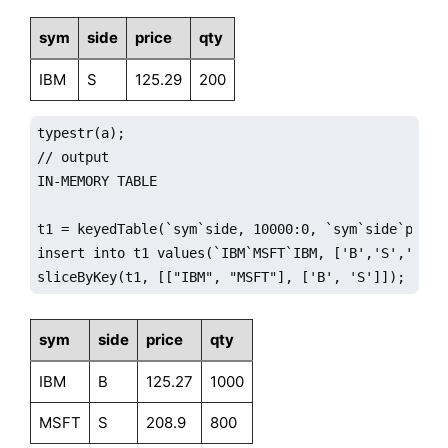
sym
side
price
qty
IBM
S
125.29
200
typestr(a);

// output

IN-MEMORY TABLE

t1 = keyedTable(`sym`side, 10000:0, `sym`side`price`
insert into t1 values(`IBM`MSFT`IBM, ['B','S','S'], 
sliceByKey(t1, [["IBM", "MSFT"], ['B', 'S']]);
sym
side
price
qty
IBM
B
125.27
1000
MSFT
S
208.9
800