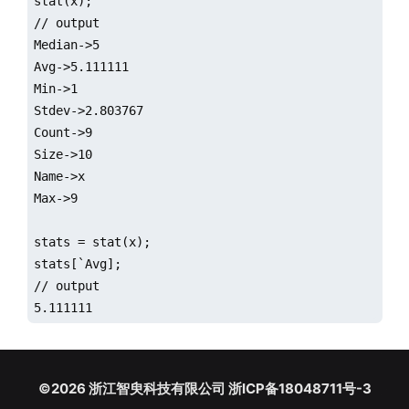
stat(x);

// output

Median->5

Avg->5.111111

Min->1

Stdev->2.803767

Count->9

Size->10

Name->x

Max->9

stats = stat(x);

stats[`Avg];

// output

5.111111
©2026 浙江智臾科技有限公司 浙ICP备18048711号-3