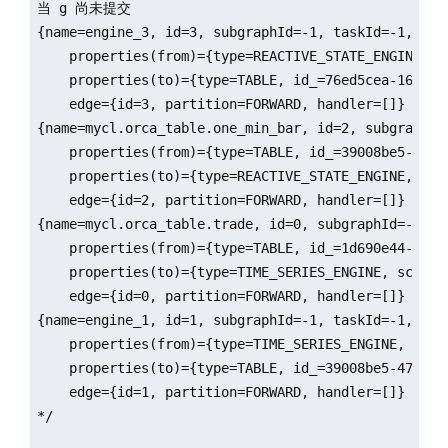
当 g 尚未提交

{name=engine_3, id=3, subgraphId=-1, taskId=-1, typ
    properties(from)={type=REACTIVE_STATE_ENGINE, s
    properties(to)={type=TABLE, id_=76ed5cea-16b3-2
    edge={id=3, partition=FORWARD, handler=[]}

{name=mycl.orca_table.one_min_bar, id=2, subgraphId
    properties(from)={type=TABLE, id_=39008be5-47a0
    properties(to)={type=REACTIVE_STATE_ENGINE, sch
    edge={id=2, partition=FORWARD, handler=[]}

{name=mycl.orca_table.trade, id=0, subgraphId=-1, t
    properties(from)={type=TABLE, id_=1d690e44-22aa
    properties(to)={type=TIME_SERIES_ENGINE, schema
    edge={id=0, partition=FORWARD, handler=[]}

{name=engine_1, id=1, subgraphId=-1, taskId=-1, typ
    properties(from)={type=TIME_SERIES_ENGINE, sche
    properties(to)={type=TABLE, id_=39008be5-47a0-b
    edge={id=1, partition=FORWARD, handler=[]}  

*/
